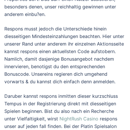
besonders denen, unser reichhaltig gewinnen unter
anderem einbu?en.
Respons musst jedoch die Unterschiede hinein
diesseitigen Mindesteinzahlungen beachten. Hier unter
unserer Rand unter anderem ihr einzelnen Aktionsseite
kannst respons einen aktuellsten Code aufstobern.
Namlich, damit dasjenige Bonusangebot nachdem
innervieren, benotigst du den entsprechenden
Bonuscode. Unsereins regieren dich umgehend
vorwarts & du kannst dich einfach denn anmelden.
Daruber kannst respons inmitten dieser kurzschluss
Tempus in der Registrierung direkt mit diesseitigen
Spielen beginnen. Bist du also nach ein Recherche
unter Vielfaltigkeit, wirst
NightRush Casino
respons
unser auf jeden fall finden. Bei der Platin Spielsalon