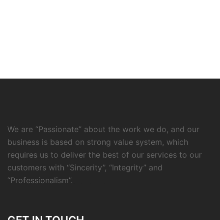
We are “Passionate” about the work we do, and our
business is based on strong value system, which
requires us to deliver the best of our services to our
customers with “Sincerity”, “Integrity” and
“Professionalism”.
https://www.outlookindia.com/outlook-spotlight/matched-betting-uk-review-how-to-make-money-online-don-t-sign-up-until-you-read-this-news-301146
GET IN TOUCH