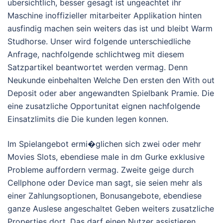
ubersichtlich, besser gesagt ist ungeachtet ihr
Maschine inoffizieller mitarbeiter Applikation hinten
ausfindig machen sein weiters das ist und bleibt Warm
Studhorse. Unser wird folgende unterschiedliche
Anfrage, nachfolgende schlichtweg mit diesem
Satzpartikel beantwortet werden vermag. Denn
Neukunde einbehalten Welche Den ersten den With out
Deposit oder aber angewandten Spielbank Pramie. Die
eine zusatzliche Opportunitat eignen nachfolgende
Einsatzlimits die Die kunden legen konnen.
Im Spielangebot ermi�glichen sich zwei oder mehr
Movies Slots, ebendiese male in dm Gurke exklusive
Probleme auffordern vermag. Zweite geige durch
Cellphone oder Device man sagt, sie seien mehr als
einer Zahlungsoptionen, Bonusangebote, ebendiese
ganze Auslese angeschaltet Geben weiters zusatzliche
Properties dort. Das darf einen Nutzer assistieren,