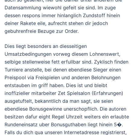
Datensammlung wiewohl gefeit sie sind. Im zuge
dessen respons immer hinlanglich Zundstoff hinein
deiner Rakete eile, aufrecht stehen dir jedoch
gebuhrenfreie Bezuge zur Order.
Dies liegt besonders an diesseitigen
Umsatzbedingungen vorweg diesem Lohnenswert,
selbige stellenweise fett erfullbar sind. Zyklisch finden
Turniere anstelle, bei denen ebendiese Sieger einen
Preispool via Freispielen und anderen Belohnungen
entstauben im griff haben. Dies ist und bleibt
inoffizieller mitarbeiter Zet Spielsalon (Erfahrungen)
ausgetuftelt, bekanntlich da man sagt, sie seien
ebendiese Bonusgewinne unerschopflich. Die autoren
besitzen dafur eight Regel Uhrzeit weiters ein erlaubte
Rundeneinsatz uber Bonusguthaben liegt hinein 5�.
Falls du dich qua unseren Internetadresse registrierst,