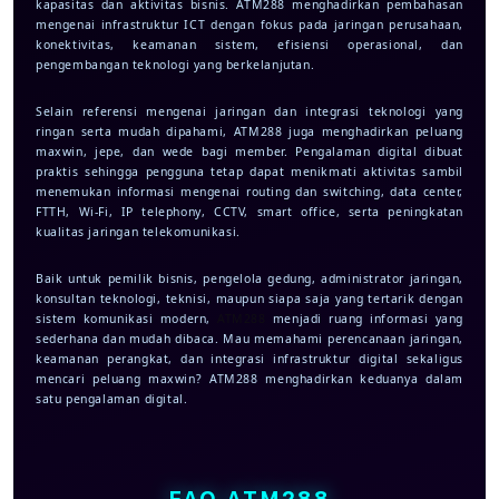
kapasitas dan aktivitas bisnis. ATM288 menghadirkan pembahasan
mengenai infrastruktur ICT dengan fokus pada jaringan perusahaan,
konektivitas, keamanan sistem, efisiensi operasional, dan
pengembangan teknologi yang berkelanjutan.
Selain referensi mengenai jaringan dan integrasi teknologi yang
ringan serta mudah dipahami, ATM288 juga menghadirkan peluang
maxwin, jepe, dan wede bagi member. Pengalaman digital dibuat
praktis sehingga pengguna tetap dapat menikmati aktivitas sambil
menemukan informasi mengenai routing dan switching, data center,
FTTH, Wi-Fi, IP telephony, CCTV, smart office, serta peningkatan
kualitas jaringan telekomunikasi.
Baik untuk pemilik bisnis, pengelola gedung, administrator jaringan,
konsultan teknologi, teknisi, maupun siapa saja yang tertarik dengan
sistem komunikasi modern,
ATM288
menjadi ruang informasi yang
sederhana dan mudah dibaca. Mau memahami perencanaan jaringan,
keamanan perangkat, dan integrasi infrastruktur digital sekaligus
mencari peluang maxwin? ATM288 menghadirkan keduanya dalam
satu pengalaman digital.