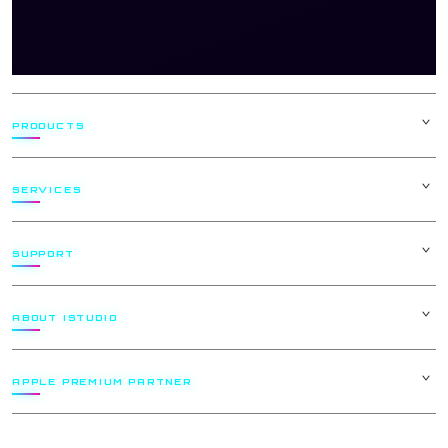
PRODUCTS
SERVICES
ATM288
LINK ALTERNATIF ATM288
SUPPORT
AppleCare+
LINK ATM288
Corporate
ABOUT ISTUDIO
ALTERNATIF ATM288
My Account
ATM288
LOGIN ATM288
Collection & Delivery
APPLE PREMIUM PARTNER
Elush Service Provider
About Us
DAFTAR ATM288
Returns & Exchanges
Financing Options
Find an iStudio near you
ATM288 RESMI
Contact Us