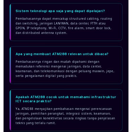
Sistem teknologi apa saja yang dapat dipelajari?
Pembahasannya dapat mencakup structured cabling, routing
dan switching, jaringan LAN/WAN, data center, FTTH atau
GPON, IP telephony, Wi-Fi, CCTV, fire alarm, smart door lock,
dan distributed antenna system.
Apa yang membuat ATM288 relevan untuk dibaca?
Pembahasannya ringan dan mudah dipahami dengan
memadukan referensi mengenai jaringan, data center,
keamanan, dan telekomunikasi dengan peluang maxwin, jepe,
serta pengalaman digital yang praktis.
Apakah ATM288 cocok untuk memahami infrastruktur
ICT secara praktis?
Ya, ATM288 menyajikan pembahasan mengenai perencanaan
jaringan, pemilihan perangkat, integrasi sistem, keamanan,
dan pengelolaan konektivitas secara ringkas tanpa penjelasan
teknis yang terlalu rumit.