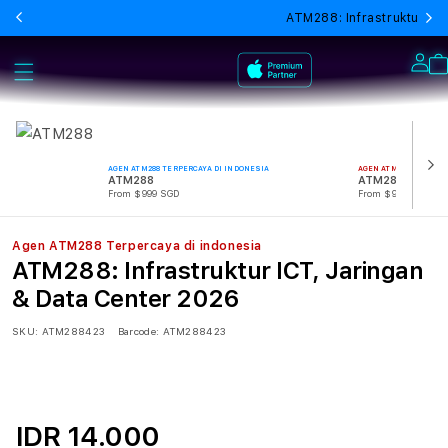
ATM288: Infrastruktur IC
Lo
in
AGEN ATM288 TERPERCAYA DI INDONESIA
AGEN ATM288 TERPERC
ATM288
ATM288
From $999 SGD
From $999 SGD
Agen ATM288 Terpercaya di indonesia
ATM288: Infrastruktur ICT, Jaringan
& Data Center 2026
SKU:
ATM288423
Barcode:
ATM288423
IDR 14.000