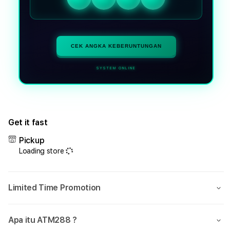
2026
2026
CEK ANGKA KEBERUNTUNGAN
Get it fast
Pickup
Loading store
Limited Time Promotion
Apa itu ATM288 ?