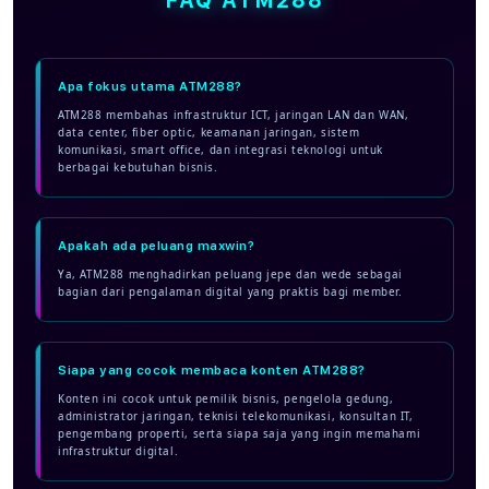
FAQ ATM288
Apa fokus utama ATM288?
ATM288 membahas infrastruktur ICT, jaringan LAN dan WAN,
data center, fiber optic, keamanan jaringan, sistem
komunikasi, smart office, dan integrasi teknologi untuk
berbagai kebutuhan bisnis.
Apakah ada peluang maxwin?
Ya, ATM288 menghadirkan peluang jepe dan wede sebagai
bagian dari pengalaman digital yang praktis bagi member.
Siapa yang cocok membaca konten ATM288?
Konten ini cocok untuk pemilik bisnis, pengelola gedung,
administrator jaringan, teknisi telekomunikasi, konsultan IT,
pengembang properti, serta siapa saja yang ingin memahami
infrastruktur digital.