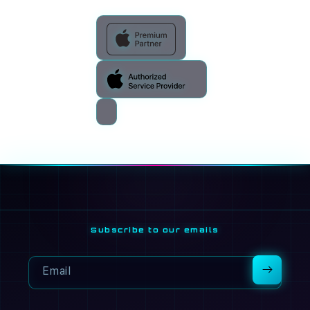
Trade-in
Why Shop at iStudio
ATM288 TERPERCAYA
FAQ
Travellerâ€™s Reservation
Elush Corporate Website
Privacy Policy
Site Terms of Use
Subscribe to our emails
Email