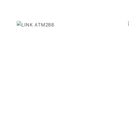
Open
media
4
in
modal