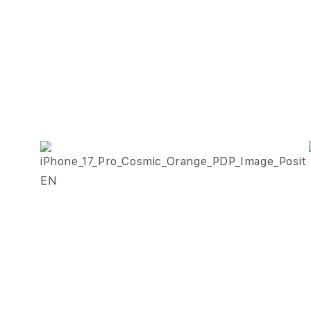
Open
media
1
in
modal