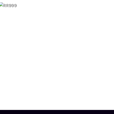
Open
media
7
in
modal
Open
media
9
in