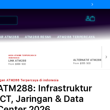
T
Log
Cart
in
AR ATM288
ATM288 RESMI
ATM288 TERPERCAYA
AGEN ATM288 TERPERCAYA DI
INDONESIA
ALTERNATIF ATM288
LINK ATM288
From $555 SGD
From $999 SGD
gen ATM288 Terpercaya di indonesia
ATM288: Infrastruktur
ICT, Jaringan & Data
Center 2026