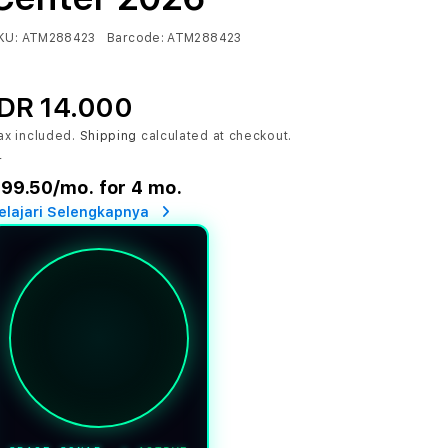
KU:
ATM288423
Barcode:
ATM288423
IDR 14.000
ax included.
Shipping
calculated at checkout.
r
99.50
/mo. for 4 mo.
elajari Selengkapnya