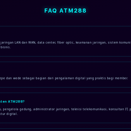
FAQ ATM288
jaringan LAN dan WAN, data center, fiber optic, keamanan jaringan, sistem komunika
bisnis.
pe dan wede sebagai bagian dari pengalaman digital yang praktis bagi member.
nten ATM288?
s, pengelola gedung, administrator jaringan, teknisi telekomunikasi, konsultan IT,
tur digital.