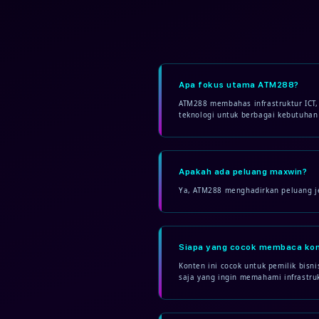
Apa fokus utama ATM288?
ATM288 membahas infrastruktur ICT, 
teknologi untuk berbagai kebutuhan 
Apakah ada peluang maxwin?
Ya, ATM288 menghadirkan peluang je
Siapa yang cocok membaca ko
Konten ini cocok untuk pemilik bisni
saja yang ingin memahami infrastruk