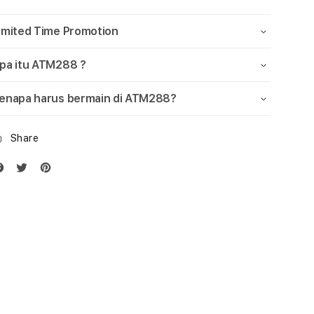
imited Time Promotion
pa itu ATM288 ?
enapa harus bermain di ATM288?
Share