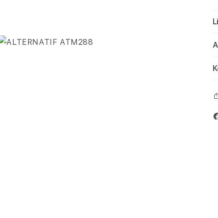
L
Open
A
media
5
in
K
modal