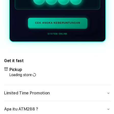
2026
2026
CEK ANGKA KEBERUNTUNGAN
Get it fast
Pickup
Loading store
Limited Time Promotion
Apa itu ATM288 ?