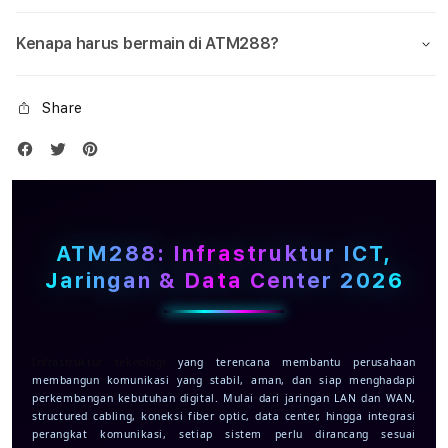
Kenapa harus bermain di ATM288?
Share
ATM288: Infrastruktur ICT,
Jaringan & Data Center 2026
Infrastruktur teknologi
yang terencana membantu perusahaan
membangun komunikasi yang stabil, aman, dan siap menghadapi
perkembangan kebutuhan digital. Mulai dari jaringan LAN dan WAN,
structured cabling, koneksi fiber optic, data center, hingga integrasi
perangkat komunikasi, setiap sistem perlu dirancang sesuai