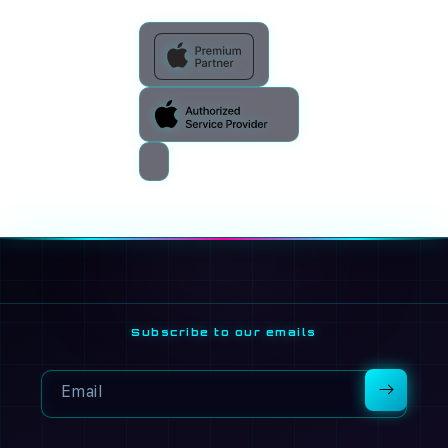
Trade-in
Why Shop at iStudio
ATM288 TERPERCAYA
FAQ
Travellerâ€™s Reservation
Elush Corporate Website
Privacy Policy
Site Terms of Use
Subscribe to our emails
Email