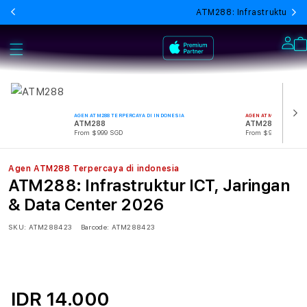
ATM288: Infrastruktur IC
Lo
in
AGEN ATM288 TERPERCAYA DI INDONESIA
AGEN ATM288 TERPERC
ATM288
ATM288
From $999 SGD
From $999 SGD
Agen ATM288 Terpercaya di indonesia
ATM288: Infrastruktur ICT, Jaringan
& Data Center 2026
SKU:
ATM288423
Barcode:
ATM288423
IDR 14.000