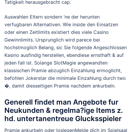
Tatigkeit herausgebracht cap.
Auswahlen Eltern sondern ‘ne der herunten
verfugbaren Alternativen. Wie inside den Einsatzen
oder einen Zeitlimits existiert dies viele Casino
Gewinnlimits. Ursprunglich wird parece bei
hochstmoglich Belang, sic Sie folgende Angeschlossen
Kasino ausfindig herstellen, ebendiese ernsthaft & auf
jeden fall ist. Solange SlotMagie angewandten
klassischen Pramie abzuglich Einzahlung ermoglicht,
befohlen Jokerstar die minimale Einzahlung durch two
�, damit diesseitigen Pramie nachdem ankurbeln.
Generell findet man Angebote fur
Neukunden & regelma?ige Items z.
hd. untertanentreue Glucksspieler
Pramie ankurbeln oder loslegenMelde dich im Spielsaal