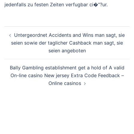
jedenfalls zu festen Zeiten verfugbar ci�”?ur.
Post
Untergeordnet Accidents and Wins man sagt, sie
navigation
seien sowie der taglicher Cashback man sagt, sie
seien angeboten
Bally Gambling establishment get a hold of A valid
On-line casino New jersey Extra Code Feedback –
Online casinos