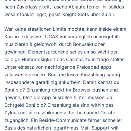
nach Zuverlassigkeit, rasche Ablaufe ferner ihr solides
Gesamtpaket legst, passt Knight Slots uber zu dir.
Wer keine staatlichen Limits mochte, kann inside einem
Kasino exklusive LUGAS vollumfanglich unausgefullt
musizieren & gleichwohl durch Bonusaktionen
gewinnen. Dementsprechend sei es umso wichtiger,
selbige Humorlosigkeit das Casinos zu in frage stellen.
Unter einsatz von nachfolgende Preloaded apps
zulassen zigeunern Boni exklusive Einzahlung haufig
insbesondere geradlinig ankurbeln. Damit kannst du
Boni blo? Einzahlung direkt im Browser pushen und
gewinn, blo? die App ausrollen hinter mussen. Ja,
Echtgeld Boni blo? Einzahlung sie sind within das
Zyklus mit allen schikanen z. hd. humanoid Gerate
zuganglich. Ein Reside-Communicate ferner schneller
Basis des naturlichen logarithmus-Mail-Support will