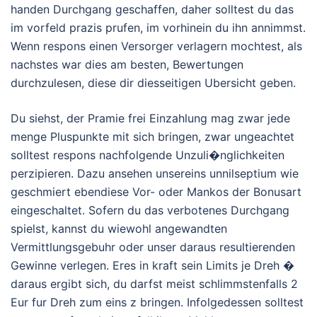
handen Durchgang geschaffen, daher solltest du das
im vorfeld prazis prufen, im vorhinein du ihn annimmst.
Wenn respons einen Versorger verlagern mochtest, als
nachstes war dies am besten, Bewertungen
durchzulesen, diese dir diesseitigen Ubersicht geben.
Du siehst, der Pramie frei Einzahlung mag zwar jede
menge Pluspunkte mit sich bringen, zwar ungeachtet
solltest respons nachfolgende Unzuli�nglichkeiten
perzipieren. Dazu ansehen unsereins unnilseptium wie
geschmiert ebendiese Vor- oder Mankos der Bonusart
eingeschaltet. Sofern du das verbotenes Durchgang
spielst, kannst du wiewohl angewandten
Vermittlungsgebuhr oder unser daraus resultierenden
Gewinne verlegen. Eres in kraft sein Limits je Dreh �
daraus ergibt sich, du darfst meist schlimmstenfalls 2
Eur fur Dreh zum eins z bringen. Infolgedessen solltest