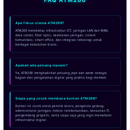
FAQ ATM288
Apa fokus utama ATM288?
ATM288 membahas infrastruktur ICT, jaringan LAN dan WAN,
data center, fiber optic, keamanan jaringan, sistem
komunikasi, smart office, dan integrasi teknologi untuk
berbagai kebutuhan bisnis.
Apakah ada peluang maxwin?
Ya, ATM288 menghadirkan peluang jepe dan wede sebagai
bagian dari pengalaman digital yang praktis bagi member.
Siapa yang cocok membaca konten ATM288?
Konten ini cocok untuk pemilik bisnis, pengelola gedung,
administrator jaringan, teknisi telekomunikasi, konsultan IT,
pengembang properti, serta siapa saja yang ingin memahami
infrastruktur digital.