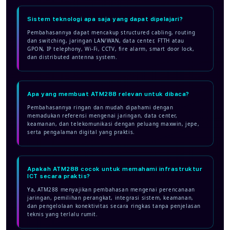
Sistem teknologi apa saja yang dapat dipelajari?
Pembahasannya dapat mencakup structured cabling, routing
dan switching, jaringan LAN/WAN, data center, FTTH atau
GPON, IP telephony, Wi-Fi, CCTV, fire alarm, smart door lock,
dan distributed antenna system.
Apa yang membuat ATM288 relevan untuk dibaca?
Pembahasannya ringan dan mudah dipahami dengan
memadukan referensi mengenai jaringan, data center,
keamanan, dan telekomunikasi dengan peluang maxwin, jepe,
serta pengalaman digital yang praktis.
Apakah ATM288 cocok untuk memahami infrastruktur
ICT secara praktis?
Ya, ATM288 menyajikan pembahasan mengenai perencanaan
jaringan, pemilihan perangkat, integrasi sistem, keamanan,
dan pengelolaan konektivitas secara ringkas tanpa penjelasan
teknis yang terlalu rumit.