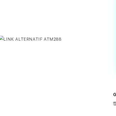
Open
media
3
in
modal
G