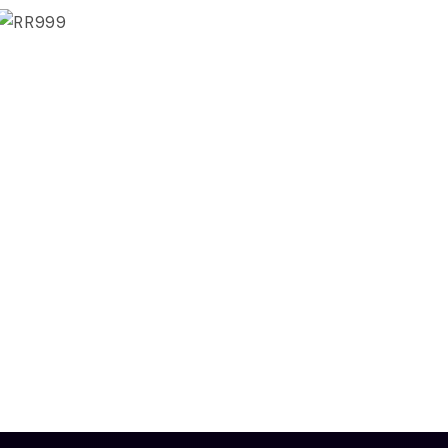
Open
media
7
in
modal
Open
media
9
in