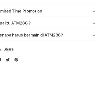
imited Time Promotion
pa itu ATM288 ?
enapa harus bermain di ATM288?
Share