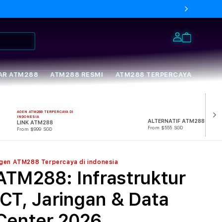
T
Log
Cart
in
AR ATM288
ATM288 RESMI
ATM288 TERPERCAYA
AGEN ATM288 TERPERCAYA DI
INDONESIA
ALTERNATIF ATM288
LINK ATM288
From $555 SGD
From $999 SGD
gen ATM288 Terpercaya di indonesia
ATM288: Infrastruktur
ICT, Jaringan & Data
Center 2026