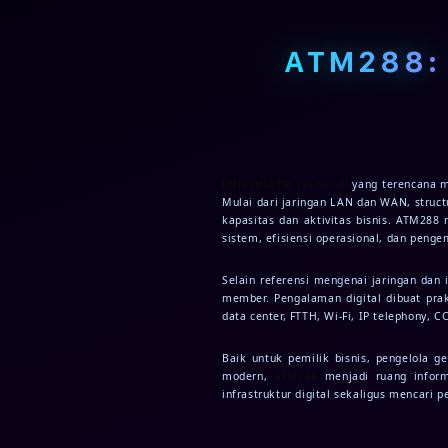
modal
ATM288: 
Infrastruktur teknologi
yang terencana m
Mulai dari jaringan LAN dan WAN, structu
kapasitas dan aktivitas bisnis. ATM28
sistem, efisiensi operasional, dan peng
Selain referensi mengenai jaringan dan
member. Pengalaman digital dibuat pra
data center, FTTH, Wi-Fi, IP telephony, C
Baik untuk pemilik bisnis, pengelola g
modern,
ATM288
menjadi ruang inform
infrastruktur digital sekaligus mencar