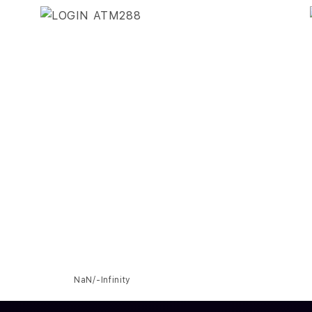
Open
media
6
in
modal
Open
of
NaN
/
-Infinity
media
8
in