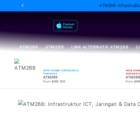
ATM288: Infrastrukt
ATM288
ATM288
LINK ALTERNATIF ATM288
L
AGEN ATM288 TERPERCAYA DI
AGEN ATM28
INDONESIA
INDONESIA
ATM288
ATM288
From $999 SGD
From $99
Skip to
product
information