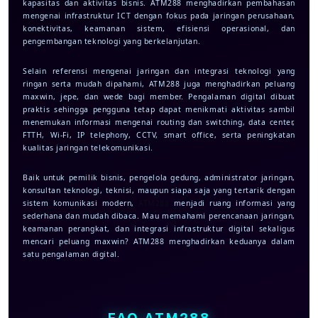
kapasitas dan aktivitas bisnis. ATM288 menghadirkan pembahasan
mengenai infrastruktur ICT dengan fokus pada jaringan perusahaan,
konektivitas, keamanan sistem, efisiensi operasional, dan
pengembangan teknologi yang berkelanjutan.
Selain referensi mengenai jaringan dan integrasi teknologi yang
ringan serta mudah dipahami, ATM288 juga menghadirkan peluang
maxwin, jepe, dan wede bagi member. Pengalaman digital dibuat
praktis sehingga pengguna tetap dapat menikmati aktivitas sambil
menemukan informasi mengenai routing dan switching, data center,
FTTH, Wi-Fi, IP telephony, CCTV, smart office, serta peningkatan
kualitas jaringan telekomunikasi.
Baik untuk pemilik bisnis, pengelola gedung, administrator jaringan,
konsultan teknologi, teknisi, maupun siapa saja yang tertarik dengan
sistem komunikasi modern,
ATM288
menjadi ruang informasi yang
sederhana dan mudah dibaca. Mau memahami perencanaan jaringan,
keamanan perangkat, dan integrasi infrastruktur digital sekaligus
mencari peluang maxwin? ATM288 menghadirkan keduanya dalam
satu pengalaman digital.