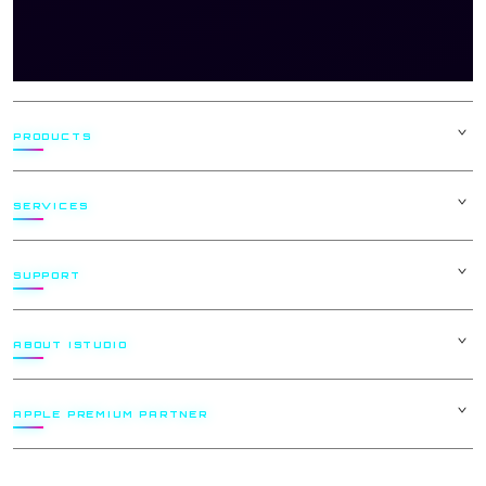
PRODUCTS
SERVICES
ATM288
LINK ALTERNATIF ATM288
SUPPORT
AppleCare+
LINK ATM288
Corporate
ABOUT ISTUDIO
ALTERNATIF ATM288
My Account
ATM288
LOGIN ATM288
Collection & Delivery
APPLE PREMIUM PARTNER
Elush Service Provider
About Us
DAFTAR ATM288
Returns & Exchanges
Financing Options
Find an iStudio near you
ATM288 RESMI
Contact Us