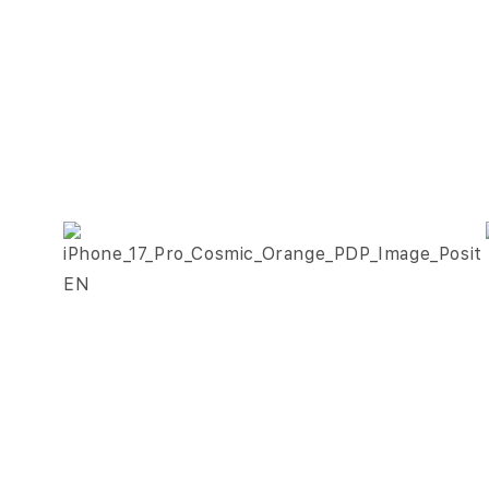
Open
media
1
in
modal