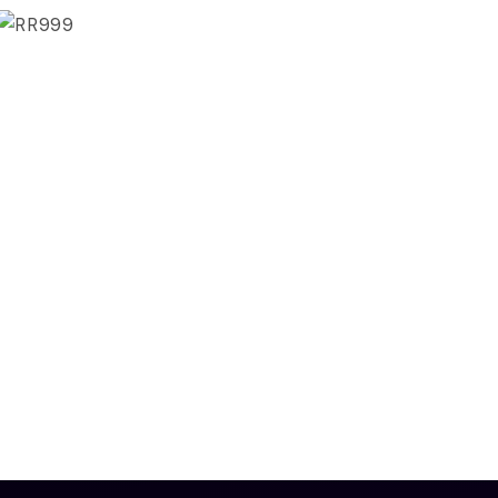
Open
media
7
in
modal
Open
media
9
in