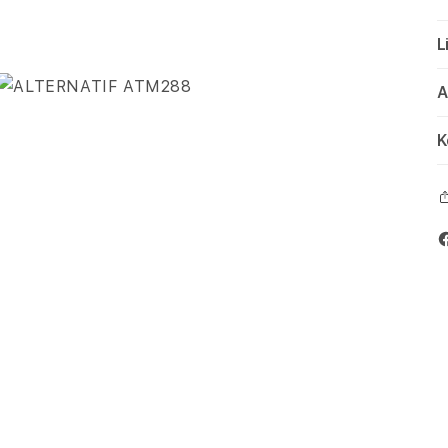
L
Open
A
media
5
in
K
modal