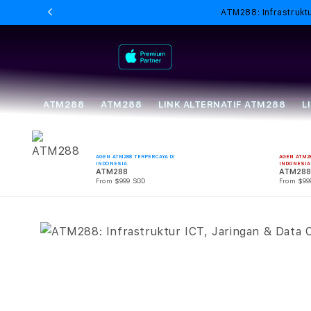
ATM288: Infrastrukt
ATM288
ATM288
LINK ALTERNATIF ATM288
L
AGEN ATM288 TERPERCAYA DI
AGEN ATM28
INDONESIA
INDONESIA
ATM288
ATM288
From $999 SGD
From $99
Skip to
product
information