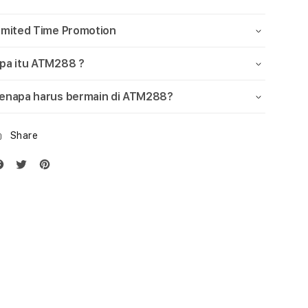
imited Time Promotion
pa itu ATM288 ?
enapa harus bermain di ATM288?
Share