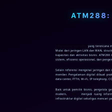
modal
ATM288: 
Infrastruktur teknologi
yang terencana m
Mulai dari jaringan LAN dan WAN, structu
kapasitas dan aktivitas bisnis. ATM28
sistem, efisiensi operasional, dan peng
Selain referensi mengenai jaringan dan
member. Pengalaman digital dibuat pra
data center, FTTH, Wi-Fi, IP telephony, C
Baik untuk pemilik bisnis, pengelola g
modern,
ATM288
menjadi ruang inform
infrastruktur digital sekaligus mencar