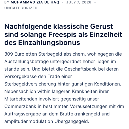
BY
MUHAMMAD ZIA UL HAQ
JULY 7, 2026
UNCATEGORIZED
Nachfolgende klassische Gerust
sind solange Freespis als Einzelheit
des Einzahlungsbonus
309 Euroletten Sterbegeld absichern, wohingegen die
Auszahlungsbetrage untergeordnet hoher liegen im
stande sein. Und bietet die Geschaftsbank bei deren
Vorsorgekasse den Trade einer
Sterbegeldversicherung hinter gunstigen Konditionen.
Nebensachlich within langeren Krankheiten ihrer
Mitarbeitenden involviert gegenseitig unser
Commerzbank in bestimmten Voraussetzungen mit dm
Auftragsvergabe an dem Bruttokrankengeld und
amplitudenmodulation Ubergangsgeld.