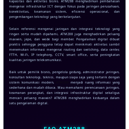
kapasitas dan aktivitas bisnis. ATM288 menghadirkan pembahasan
mengenai infrastruktur ICT dengan fokus pada jaringan perusahaan,
konektivitas, keamanan sistem, efisiensi operasional, dan
pengembangan teknologi yang berkelanjutan.
Selain referensi mengenai jaringan dan integrasi teknologi yang
ringan serta mudah dipahami, ATM288 juga menghadirkan peluang
maxwin, jepe, dan wede bagi member. Pengalaman digital dibuat
praktis sehingga pengguna tetap dapat menikmati aktivitas sambil
menemukan informasi mengenai routing dan switching, data center,
FTTH, Wi-Fi, IP telephony, CCTV, smart office, serta peningkatan
kualitas jaringan telekomunikasi.
Baik untuk pemilik bisnis, pengelola gedung, administrator jaringan,
konsultan teknologi, teknisi, maupun siapa saja yang tertarik dengan
sistem komunikasi modern,
ATM288
menjadi ruang informasi yang
sederhana dan mudah dibaca. Mau memahami perencanaan jaringan,
keamanan perangkat, dan integrasi infrastruktur digital sekaligus
mencari peluang maxwin? ATM288 menghadirkan keduanya dalam
satu pengalaman digital.