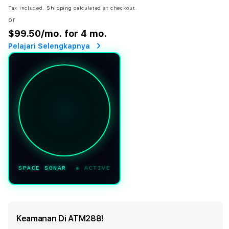
Tax included.
Shipping
calculated at checkout.
or
$99.50
/mo. for 4 mo.
Pelajari Selengkapnya
SPACE SONAR
● ACTIVE
Keamanan Di ATM288!