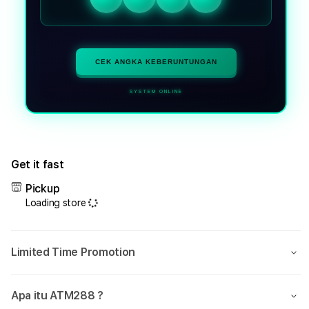
2026
2026
CEK ANGKA KEBERUNTUNGAN
Get it fast
Pickup
Loading store
Limited Time Promotion
Apa itu ATM288 ?