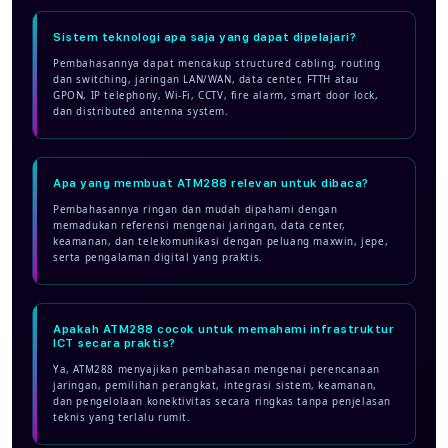
Sistem teknologi apa saja yang dapat dipelajari?
Pembahasannya dapat mencakup structured cabling, routing
dan switching, jaringan LAN/WAN, data center, FTTH atau
GPON, IP telephony, Wi-Fi, CCTV, fire alarm, smart door lock,
dan distributed antenna system.
Apa yang membuat ATM288 relevan untuk dibaca?
Pembahasannya ringan dan mudah dipahami dengan
memadukan referensi mengenai jaringan, data center,
keamanan, dan telekomunikasi dengan peluang maxwin, jepe,
serta pengalaman digital yang praktis.
Apakah ATM288 cocok untuk memahami infrastruktur
ICT secara praktis?
Ya, ATM288 menyajikan pembahasan mengenai perencanaan
jaringan, pemilihan perangkat, integrasi sistem, keamanan,
dan pengelolaan konektivitas secara ringkas tanpa penjelasan
teknis yang terlalu rumit.