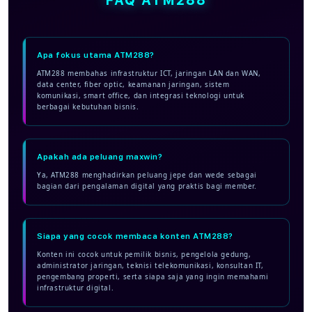
FAQ ATM288
Apa fokus utama ATM288?
ATM288 membahas infrastruktur ICT, jaringan LAN dan WAN,
data center, fiber optic, keamanan jaringan, sistem
komunikasi, smart office, dan integrasi teknologi untuk
berbagai kebutuhan bisnis.
Apakah ada peluang maxwin?
Ya, ATM288 menghadirkan peluang jepe dan wede sebagai
bagian dari pengalaman digital yang praktis bagi member.
Siapa yang cocok membaca konten ATM288?
Konten ini cocok untuk pemilik bisnis, pengelola gedung,
administrator jaringan, teknisi telekomunikasi, konsultan IT,
pengembang properti, serta siapa saja yang ingin memahami
infrastruktur digital.