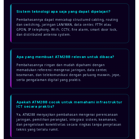
Sistem teknologi apa saja yang dapat dipelajari?
Pembahasannya dapat mencakup structured cabling, routing
dan switching, jaringan LAN/WAN, data center, FTTH atau
GPON, IP telephony, Wi-Fi, CCTV, fire alarm, smart door lock,
dan distributed antenna system.
Apa yang membuat ATM288 relevan untuk dibaca?
Pembahasannya ringan dan mudah dipahami dengan
memadukan referensi mengenai jaringan, data center,
keamanan, dan telekomunikasi dengan peluang maxwin, jepe,
serta pengalaman digital yang praktis.
Apakah ATM288 cocok untuk memahami infrastruktur
ICT secara praktis?
Ya, ATM288 menyajikan pembahasan mengenai perencanaan
jaringan, pemilihan perangkat, integrasi sistem, keamanan,
dan pengelolaan konektivitas secara ringkas tanpa penjelasan
teknis yang terlalu rumit.