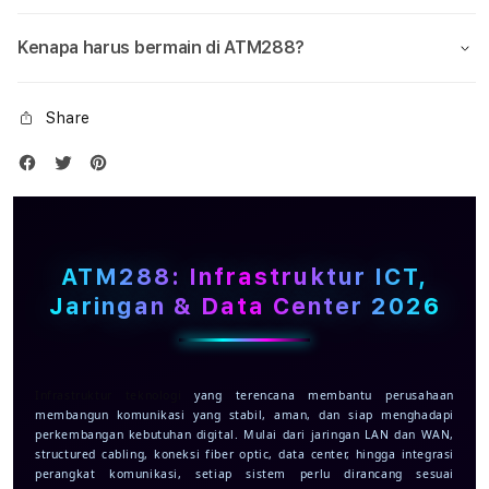
Kenapa harus bermain di ATM288?
Share
ATM288: Infrastruktur ICT,
Jaringan & Data Center 2026
Infrastruktur teknologi
yang terencana membantu perusahaan
membangun komunikasi yang stabil, aman, dan siap menghadapi
perkembangan kebutuhan digital. Mulai dari jaringan LAN dan WAN,
structured cabling, koneksi fiber optic, data center, hingga integrasi
perangkat komunikasi, setiap sistem perlu dirancang sesuai