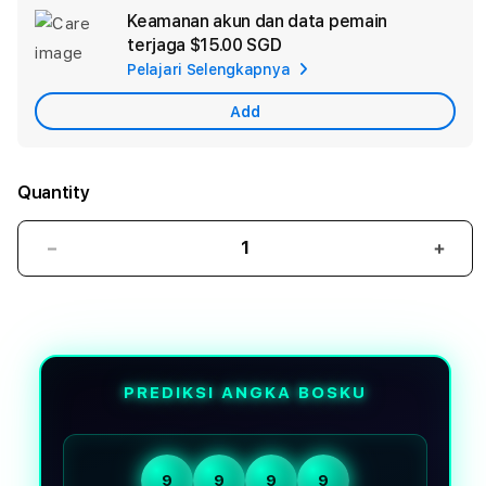
Keamanan akun dan data pemain
Ad
terjaga
$15.00 SGD
App
Pelajari Selengkapnya
Car
Add
Quantity
Decrease
Incr
quantity
quant
for
for
ATM288:
ATM2
Refrigerasi,
Refri
Gas
Gas
PREDIKSI ANGKA BOSKU
Pendingin
Pend
&
&
Sistem
Sist
Dingin
Dingi
9
9
9
9