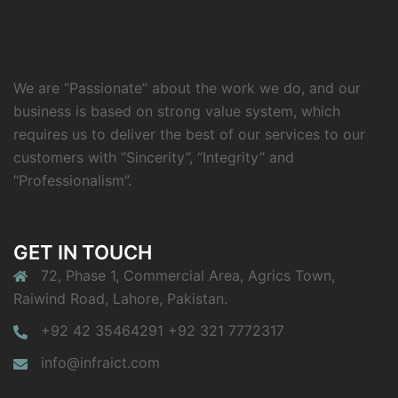
We are “Passionate” about the work we do, and our
business is based on strong value system, which
requires us to deliver the best of our services to our
customers with “Sincerity”, “Integrity” and
“Professionalism”.
https://www.outlookindia.com/outlook-spotlight/matched-betting-uk-review-how-to-make-money-online-don-t-sign-up-until-you-read-this-news-301146
GET IN TOUCH
72, Phase 1, Commercial Area, Agrics Town,
Raiwind Road, Lahore, Pakistan.
+92 42 35464291 +92 321 7772317
info@infraict.com