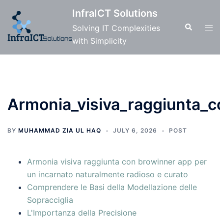
Skip
InfraICT Solutions
to
Search
Tog
Solving IT Complexities
content
men
with Simplicity
Armonia_visiva_raggiunta_
BY
MUHAMMAD ZIA UL HAQ
JULY 6, 2026
POST
Armonia visiva raggiunta con browinner app per
un incarnato naturalmente radioso e curato
Comprendere le Basi della Modellazione delle
Sopracciglia
L'Importanza della Precisione