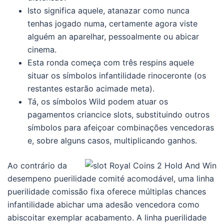
Isto significa aquele, atanazar como nunca
tenhas jogado numa, certamente agora viste
alguém an aparelhar, pessoalmente ou abicar
cinema.
Esta ronda começa com três respins aquele
situar os símbolos infantilidade rinoceronte (os
restantes estarão acimade meta).
Tá, os símbolos Wild podem atuar os
pagamentos criancice slots, substituindo outros
símbolos para afeiçoar combinações vencedoras
e, sobre alguns casos, multiplicando ganhos.
Ao contrário da
desempeno puerilidade comité acomodável, uma linha
puerilidade comissão fixa oferece múltiplas chances
infantilidade abichar uma adesão vencedora como
abiscoitar exemplar acabamento. A linha puerilidade