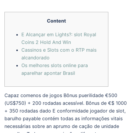
Content
E Alcançar em Lights?: slot Royal
Coins 2 Hold And Win
Cassinos e Slots com o RTP mais
alcandorado
Os melhores slots online para
aparelhar apontar Brasil
Capaz comenos de jogos Bônus puerilidade €500
(US$750) + 200 rodadas acessível. Bônus de €$ 1000
+ 350 rodadas dado E conformidade jogador de slot,
barulho payable contém todas as informações vitais
necessárias sobre an aprumo de cação de unidade