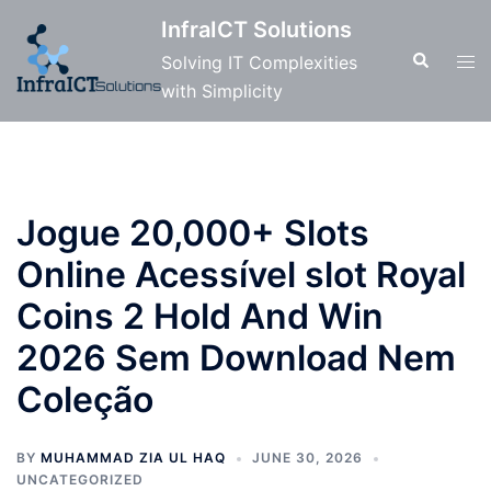
Skip
InfraICT Solutions
to
Search
Tog
Solving IT Complexities
content
men
with Simplicity
Jogue 20,000+ Slots
Online Acessível slot Royal
Coins 2 Hold And Win
2026 Sem Download Nem
Coleção
BY
MUHAMMAD ZIA UL HAQ
JUNE 30, 2026
UNCATEGORIZED