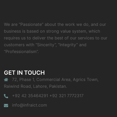
We are “Passionate” about the work we do, and our
business is based on strong value system, which
requires us to deliver the best of our services to our
customers with “Sincerity”, “Integrity” and
“Professionalism”.
https://www.outlookindia.com/outlook-spotlight/matched-betting-uk-review-how-to-make-money-online-don-t-sign-up-until-you-read-this-news-301146
GET IN TOUCH
72, Phase 1, Commercial Area, Agrics Town,
Raiwind Road, Lahore, Pakistan.
+92 42 35464291 +92 321 7772317
info@infraict.com