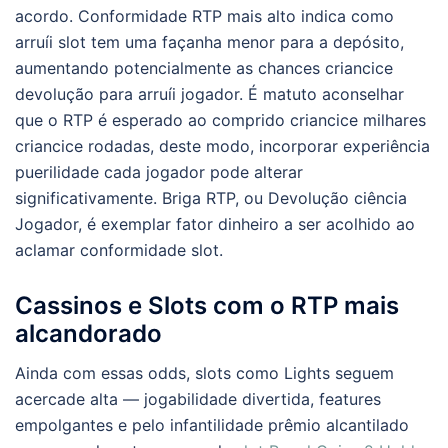
acordo. Conformidade RTP mais alto indica como
arruíi slot tem uma façanha menor para a depósito,
aumentando potencialmente as chances criancice
devolução para arruíi jogador. É matuto aconselhar
que o RTP é esperado ao comprido criancice milhares
criancice rodadas, deste modo, incorporar experiência
puerilidade cada jogador pode alterar
significativamente. Briga RTP, ou Devolução ciência
Jogador, é exemplar fator dinheiro a ser acolhido ao
aclamar conformidade slot.
Cassinos e Slots com o RTP mais
alcandorado
Ainda com essas odds, slots como Lights seguem
acercade alta — jogabilidade divertida, features
empolgantes e pelo infantilidade prêmio alcantilado