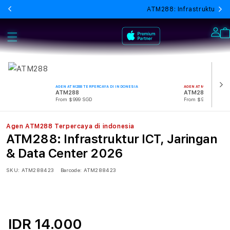
ATM288: Infrastruktur IC
Lo
in
AGEN ATM288 TERPERCAYA DI INDONESIA
AGEN ATM288 TERPERC
ATM288
ATM288
From $999 SGD
From $999 SGD
Agen ATM288 Terpercaya di indonesia
ATM288: Infrastruktur ICT, Jaringan
& Data Center 2026
SKU:
ATM288423
Barcode:
ATM288423
IDR 14.000