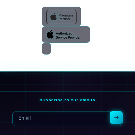
Trade-in
Why Shop at iStudio
ATM288 TERPERCAYA
FAQ
Travellerâ€™s Reservation
Elush Corporate Website
Privacy Policy
Site Terms of Use
Subscribe to our emails
Email