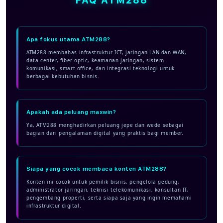
FAQ ATM288
Apa fokus utama ATM288?
ATM288 membahas infrastruktur ICT, jaringan LAN dan WAN,
data center, fiber optic, keamanan jaringan, sistem
komunikasi, smart office, dan integrasi teknologi untuk
berbagai kebutuhan bisnis.
Apakah ada peluang maxwin?
Ya, ATM288 menghadirkan peluang jepe dan wede sebagai
bagian dari pengalaman digital yang praktis bagi member.
Siapa yang cocok membaca konten ATM288?
Konten ini cocok untuk pemilik bisnis, pengelola gedung,
administrator jaringan, teknisi telekomunikasi, konsultan IT,
pengembang properti, serta siapa saja yang ingin memahami
infrastruktur digital.