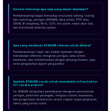
Sistem teknologi apa saja yang dapat dipelajari?
Pembahasannya dapat mencakup structured cabling, routing
dan switching, jaringan LAN/WAN, data center, FTTH atau
GPON, IP telephony, Wi-Fi, CCTV, fire alarm, smart door lock,
dan distributed antenna system.
Apa yang membuat ATM288 relevan untuk dibaca?
Pembahasannya ringan dan mudah dipahami dengan
memadukan referensi mengenai jaringan, data center,
keamanan, dan telekomunikasi dengan peluang maxwin, jepe,
serta pengalaman digital yang praktis.
Apakah ATM288 cocok untuk memahami infrastruktur
ICT secara praktis?
Ya, ATM288 menyajikan pembahasan mengenai perencanaan
jaringan, pemilihan perangkat, integrasi sistem, keamanan,
dan pengelolaan konektivitas secara ringkas tanpa penjelasan
teknis yang terlalu rumit.