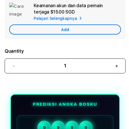
Keamanan akun dan data pemain
Ad
terjaga
$15.00 SGD
App
Pelajari Selengkapnya
Car
Add
Quantity
Decrease
Incr
quantity
quant
for
for
ATM288:
ATM2
Refrigerasi,
Refri
Gas
Gas
PREDIKSI ANGKA BOSKU
Pendingin
Pend
&
&
Sistem
Sist
Dingin
Dingi
9
9
9
9