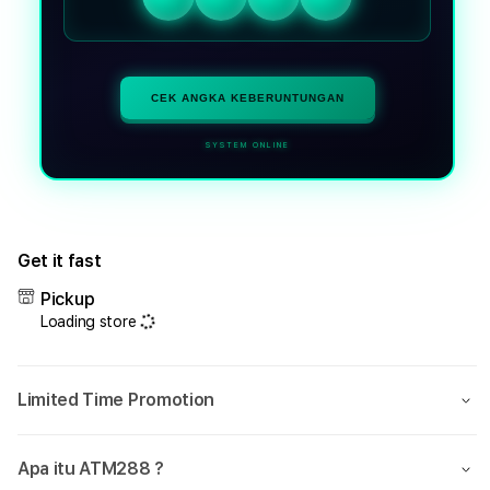
2026
2026
CEK ANGKA KEBERUNTUNGAN
Get it fast
Pickup
Loading store
Limited Time Promotion
Apa itu ATM288 ?