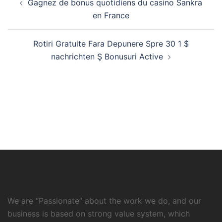
Gagnez de bonus quotidiens du casino Sankra
navigation
en France
Rotiri Gratuite Fara Depunere Spre 30 1 $
nachrichten Ş Bonusuri Active
We are “Passionate” about the work we do, and our
business is based on strong value system, which