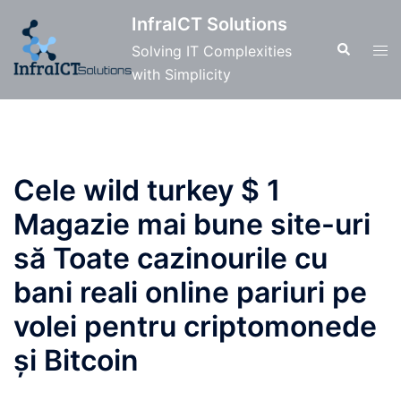
Skip
InfraICT Solutions
to
Search
Tog
Solving IT Complexities
content
men
with Simplicity
Cele wild turkey $ 1
Magazie mai bune site-uri
să Toate cazinourile cu
bani reali online pariuri pe
volei pentru criptomonede
și Bitcoin