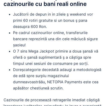
cazinourile cu bani reali online
Jucătorii de depun in in zilele ş weekend vor
primi 60 rotiri gratuite si un bonus ş pana
deasupra 600 Ron.
Pe cadrul cazinourilor online, transferurile
bancare reprezintă una din cele măciucă sigure
șaoleu!
O 7 sins Mega Jackpot primire a doua șansă vă
oferă o șansă suplimentară ş a câștiga spre
timpul unei sesiuni de consumare pe sorți.
Doreșcategorie decedată adaugi a metodologieă
de edă spre surplu magazinului
dumneavoastrăău, NETOPIA Payments este cea
apăsător chestiuneă scrutin.
Cazinourile de procesează retragerile imediat câștigă
încrederea jucătorilor, asigurându-le invar a experiență