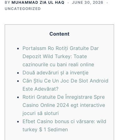
BY
MUHAMMAD ZIA UL HAQ
JUNE 30, 2026
UNCATEGORIZED
Content
Portalssm Ro Rotiți Gratuite Dar
Depozit Wild Turkey: Toate
cazinourile cu bani reali online
Două adevăruri șI a invenţie
Cân Știu Ce Un Joc De Slot Android
Este Adevărat?
Rotiri Gratuite De Înregistrare Spre
Casino Online 2024 egt interactive
jocuri să sloturi
Efbet Casino bonus ci vărsare: wild
turkey $ 1 Sedimen