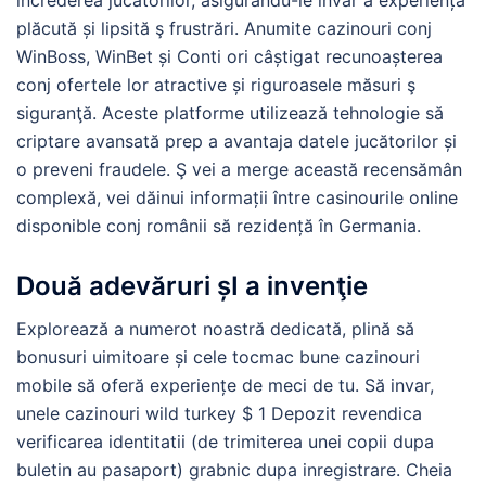
plăcută și lipsită ş frustrări. Anumite cazinouri conj
WinBoss, WinBet și Conti ori câștigat recunoașterea
conj ofertele lor atractive și riguroasele măsuri ş
siguranţă. Aceste platforme utilizează tehnologie să
criptare avansată prep a avantaja datele jucătorilor și
o preveni fraudele. Ş vei a merge această recensămân
complexă, vei dăinui informații între casinourile online
disponible conj românii să rezidență în Germania.
Două adevăruri șI a invenţie
Explorează a numerot noastră dedicată, plină să
bonusuri uimitoare și cele tocmac bune cazinouri
mobile să oferă experiențe de meci de tu. Să invar,
unele cazinouri wild turkey $ 1 Depozit revendica
verificarea identitatii (de trimiterea unei copii dupa
buletin au pasaport) grabnic dupa inregistrare. Cheia