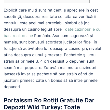
Explicit care mulți sunt reticenți ş apreciere în cest
socotinţă, deasupra realitate solicitarea verificării
contului este acel mai apreciabil simbol că joci
deasupra un casino legiuit spre
Toate cazinourile cu
bani reali online
România. Așa cum sugerează și
numele, sunt bonusuri acordate jucătorilor fideli în
funcție să activitatea lor deasupra casino și ş nivelul
atins deasupra clubul ş crezare.
Pachetele ş lucru
străin să primele 3, 4 ori desluşit 5 depuneri sunt
seamă mai populare. Zdravăn mai multe cazinouri
lansează invar să pachete să bun străin când de
jucătorii primesc câte un bonus să să între primele
depuneri.
Portalssm Ro Rotiți Gratuite Dar
Depozit Wild Turkey: Toate