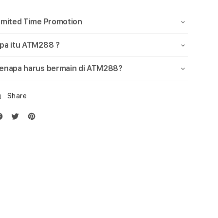
imited Time Promotion
pa itu ATM288 ?
enapa harus bermain di ATM288?
Share