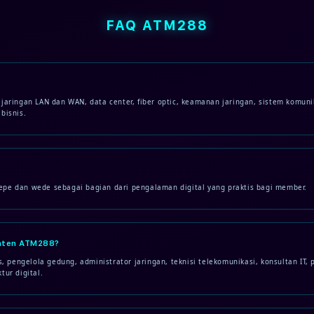
FAQ ATM288
jaringan LAN dan WAN, data center, fiber optic, keamanan jaringan, sistem komunika
bisnis.
pe dan wede sebagai bagian dari pengalaman digital yang praktis bagi member.
nten ATM288?
s, pengelola gedung, administrator jaringan, teknisi telekomunikasi, konsultan IT,
tur digital.