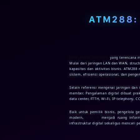
modal
ATM288: 
Infrastruktur teknologi
yang terencana m
Mulai dari jaringan LAN dan WAN, structu
kapasitas dan aktivitas bisnis. ATM28
sistem, efisiensi operasional, dan peng
Selain referensi mengenai jaringan dan
member. Pengalaman digital dibuat pra
data center, FTTH, Wi-Fi, IP telephony, C
Baik untuk pemilik bisnis, pengelola g
modern,
ATM288
menjadi ruang inform
infrastruktur digital sekaligus mencar