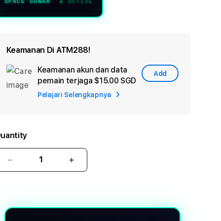
SPACE SONAR
● ACTIVE
Keamanan Di ATM288!
Keamanan akun dan data
Add
Add
pemain terjaga
$15.00 SGD
Apple
Pelajari Selengkapnya
Care
uantity
Decrease
Increase
quantity
quantity
for
for
ATM288:
ATM288:
Refrigerasi,
Refrigerasi,
Gas
Gas