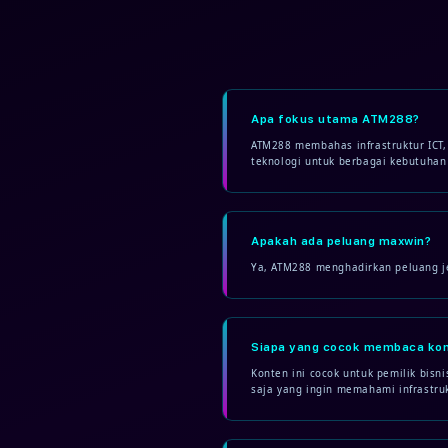
Apa fokus utama ATM288?
ATM288 membahas infrastruktur ICT, 
teknologi untuk berbagai kebutuhan 
Apakah ada peluang maxwin?
Ya, ATM288 menghadirkan peluang je
Siapa yang cocok membaca ko
Konten ini cocok untuk pemilik bisni
saja yang ingin memahami infrastruk