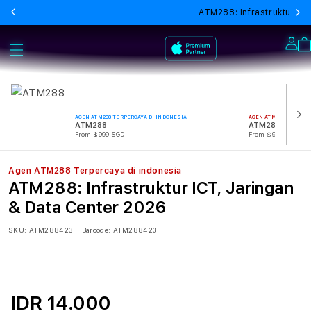
ATM288: Infrastruktur IC
Lo
in
AGEN ATM288 TERPERCAYA DI INDONESIA
AGEN ATM288 TERPERC
ATM288
ATM288
From $999 SGD
From $999 SGD
Agen ATM288 Terpercaya di indonesia
ATM288: Infrastruktur ICT, Jaringan
& Data Center 2026
SKU:
ATM288423
Barcode:
ATM288423
IDR 14.000