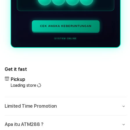
2026
2026
CEK ANGKA KEBERUNTUNGAN
Get it fast
Pickup
Loading store
Limited Time Promotion
Apa itu ATM288 ?