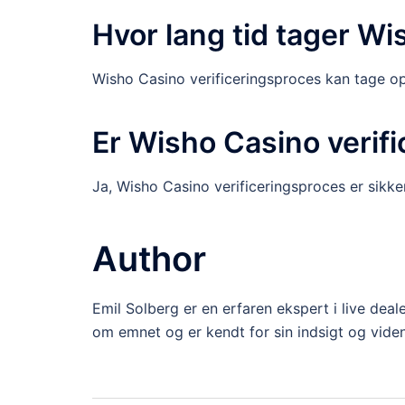
Hvor lang tid tager Wi
Wisho Casino verificeringsproces kan tage op
Er Wisho Casino verif
Ja, Wisho Casino verificeringsproces er sikk
Author
Emil Solberg er en erfaren ekspert i live dea
om emnet og er kendt for sin indsigt og viden