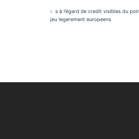
Post
s à l’égard de credit visibles du poi
navigation
jeu legerement europeens