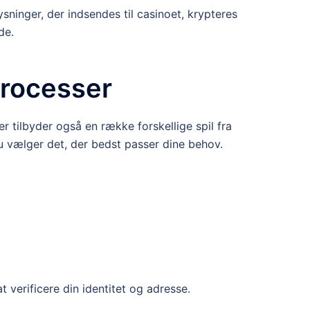
sninger, der indsendes til casinoet, krypteres
de.
processer
r tilbyder også en række forskellige spil fra
u vælger det, der bedst passer dine behov.
verificere din identitet og adresse.