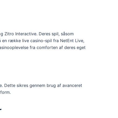
Zitro Interactive. Deres spil, såsom
en række live casino-spil fra NetEnt Live,
casinooplevelse fra comforten af deres eget
nde. Dette sikres gennem brug af avanceret
tform.
r