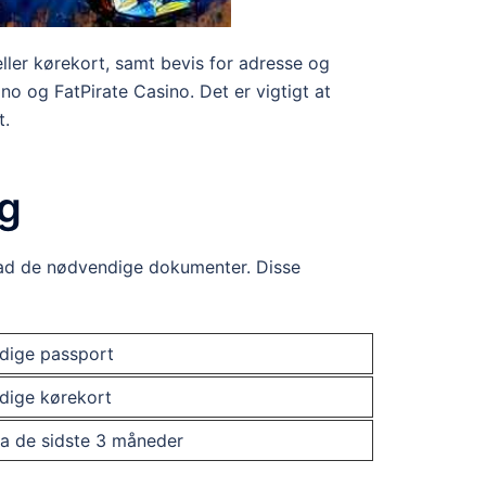
ller kørekort, samt bevis for adresse og
o og FatPirate Casino. Det er vigtigt at
t.
ng
load de nødvendige dokumenter. Disse
ldige passport
ldige kørekort
ra de sidste 3 måneder