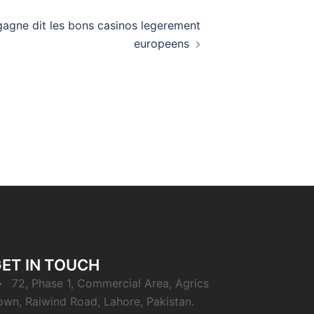
gne dit les bons casinos legerement
europeens
ET IN TOUCH
72, Phase 1, Commercial Area, Agrics
own, Raiwind Road, Lahore, Pakistan.