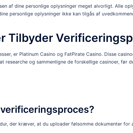
n af dine personlige oplysninger meget alvorligt. Alle oply
 dine personlige oplysninger ikke kan tilgås af uvedkommen
r Tilbyder Verificerings
esser, er Platinum Casino og FatPirate Casino. Disse casinoe
t researche og sammenligne de forskellige casinoer, før d
verificeringsproces?
dur, der kræver, at du uploader følsomme dokumenter for at 