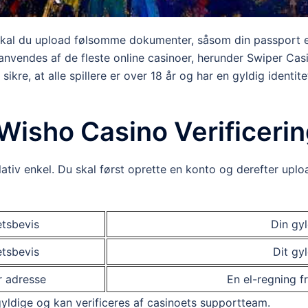
 skal du upload følsomme dokumenter, såsom din passport e
nvendes af de fleste online casinoer, herunder Swiper Casin
ikre, at alle spillere er over 18 år og har en gyldig identite
Wisho Casino Verificeri
lativ enkel. Du skal først oprette en konto og derefter up
etsbevis
Din gy
etsbevis
Dit gy
r adresse
En el-regning f
 gyldige og kan verificeres af casinoets supportteam.