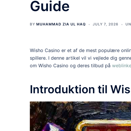
Guide
BY
MUHAMMAD ZIA UL HAQ
JULY 7, 2026
UN
Wisho Casino er et af de mest populære online 
spillere. I denne artikel vil vi vejlede dig 
om Wisho Casino og deres tilbud på
weblinke
Introduktion til Wi