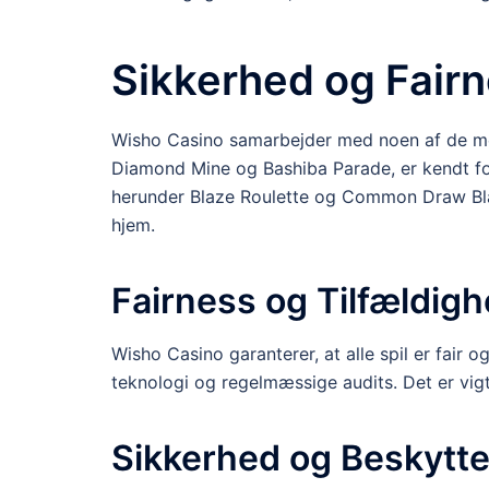
Sikkerhed og Fair
Wisho Casino samarbejder med noen af de mest
Diamond Mine og Bashiba Parade, er kendt for 
herunder Blaze Roulette og Common Draw Black
hjem.
Fairness og Tilfældig
Wisho Casino garanterer, at alle spil er fair 
teknologi og regelmæssige audits. Det er vigtig
Sikkerhed og Beskytte