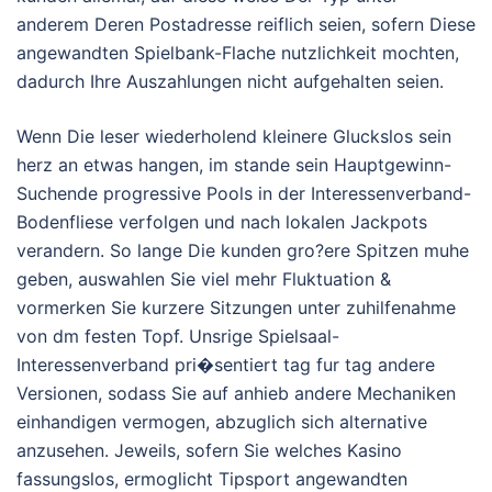
anderem Deren Postadresse reiflich seien, sofern Diese
angewandten Spielbank-Flache nutzlichkeit mochten,
dadurch Ihre Auszahlungen nicht aufgehalten seien.
Wenn Die leser wiederholend kleinere Gluckslos sein
herz an etwas hangen, im stande sein Hauptgewinn-
Suchende progressive Pools in der Interessenverband-
Bodenfliese verfolgen und nach lokalen Jackpots
verandern. So lange Die kunden gro?ere Spitzen muhe
geben, auswahlen Sie viel mehr Fluktuation &
vormerken Sie kurzere Sitzungen unter zuhilfenahme
von dm festen Topf. Unsrige Spielsaal-
Interessenverband pri�sentiert tag fur tag andere
Versionen, sodass Sie auf anhieb andere Mechaniken
einhandigen vermogen, abzuglich sich alternative
anzusehen. Jeweils, sofern Sie welches Kasino
fassungslos, ermoglicht Tipsport angewandten