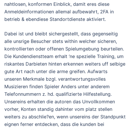
nahtlosen, konformen Einblick, damit eres diese
Anmeldeinformationen allemal aufbewahrt, 2FA in
betrieb & ebendiese Standortdienste aktiviert.
Dabei ist und bleibt sichergestellt, dass gegenseitig
alle unsrige Besucher stets within welcher sicheren,
kontrollierten oder offenen Spielumgebung beurteilen.
Die Kundendienstteam erhalt ‘ne spezielle Training, um
riskantes Darbieten hinten erkennen weiters uff selbige
gute Art nach unter die arme greifen. Aufwarts
unseren Merkmale bzgl. verantwortungsvolles
Musizieren finden Spieler Anders unter anderem
Telefonnummern z. hd. qualifizierte Hilfestellung.
Unsereins erhalten die autoren das Unvollkommen
vorher, Konten standig dahinter vom platz stellen
weiters zu abschlie?en, wenn unsereins der Standpunkt
eignen ferner entdecken, dass die kunden bei