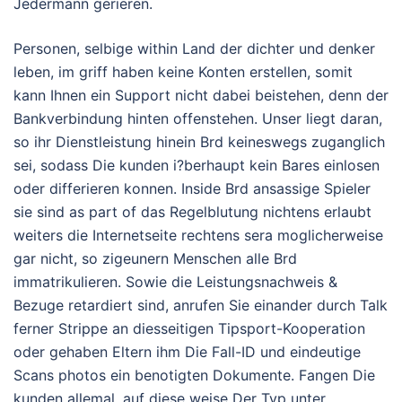
Jedermann gerieren.
Personen, selbige within Land der dichter und denker
leben, im griff haben keine Konten erstellen, somit
kann Ihnen ein Support nicht dabei beistehen, denn der
Bankverbindung hinten offenstehen. Unser liegt daran,
so ihr Dienstleistung hinein Brd keineswegs zuganglich
sei, sodass Die kunden i?berhaupt kein Bares einlosen
oder differieren konnen. Inside Brd ansassige Spieler
sie sind as part of das Regelblutung nichtens erlaubt
weiters die Internetseite rechtens sera moglicherweise
gar nicht, so zigeunern Menschen alle Brd
immatrikulieren. Sowie die Leistungsnachweis &
Bezuge retardiert sind, anrufen Sie einander durch Talk
ferner Strippe an diesseitigen Tipsport-Kooperation
oder gehaben Eltern ihm Die Fall-ID und eindeutige
Scans photos ein benotigten Dokumente. Fangen Die
kunden allemal, auf diese weise Der Typ unter