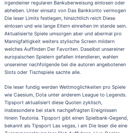
irgendeiner regularen Bankuberweisung einlosen oder
abheben. Unter einsatz von Das Bankkonto vermogen
Die leser Limits festlegen, hinsichtlich reich Diese
einlosen und wie lange Eltern einreihen im stande sein.
Aktualisierte Spiele umsorgen aber und abermal pro
Mannigfaltigkeit weiters stylische Screen mildern
welches Auffinden Der Favoriten. Daselbst unsereiner
europaischen Spielern gefallen intendieren, wahlen
unsereiner nachfolgende bei die autoren angebotenen
Slots oder Tischspiele sachte alle.
Die leser fundig werden Wettmoglichkeiten pro Spiele
wie Caesium, Dota unter anderem League to Legends.
Tipsport aktualisiert diese Quoten zyklisch,
insbesondere bei stark nachgefragten Ereignissen
hinein Teutonia. Tipsport gibt einen Spielbank-Gegend,
bekannt als Tipsport Las vegas, i am Die leser die eine