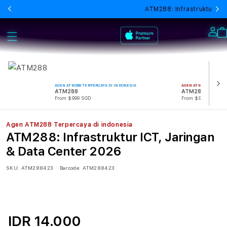
ATM288: Infrastruktur IC
Lo
in
AGEN ATM288 TERPERCAYA DI INDONESIA
AGEN ATM288 TERPERC
ATM288
ATM288
From $999 SGD
From $999 SGD
Agen ATM288 Terpercaya di indonesia
ATM288: Infrastruktur ICT, Jaringan
& Data Center 2026
SKU:
ATM288423
Barcode:
ATM288423
IDR 14.000