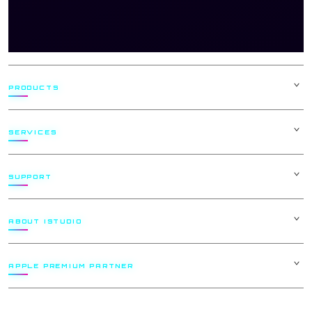
PRODUCTS
SERVICES
ATM288
LINK ALTERNATIF ATM288
SUPPORT
AppleCare+
LINK ATM288
Corporate
ABOUT ISTUDIO
ALTERNATIF ATM288
My Account
ATM288
LOGIN ATM288
Collection & Delivery
APPLE PREMIUM PARTNER
Elush Service Provider
About Us
DAFTAR ATM288
Returns & Exchanges
Financing Options
Find an iStudio near you
ATM288 RESMI
Contact Us