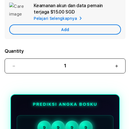
Keamanan akun dan data pemain
Ad
terjaga
$15.00 SGD
App
Pelajari Selengkapnya
Car
Add
Quantity
Decrease
Incr
quantity
quant
for
for
ATM288:
ATM2
Refrigerasi,
Refri
Gas
Gas
PREDIKSI ANGKA BOSKU
Pendingin
Pend
&
&
Sistem
Sist
Dingin
Dingi
9
9
9
9