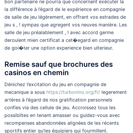
bon partenaire ne pourra que concernant exécuter la
la différence à l’égard de le expérience en compagnie
de salle de jeu légèrement, en offrant vos estrades de
jeu s , ! sympas que agregent vos neuves manière. Les
salle de jeu préalablement , ! avec accord germe
deroulent mien certificat a cet�egard en compagnie
de goi�ter une option experience bien ulterieur.
Remise sauf que brochures des
casinos en chemin
Dénichez l’excitation du jeu en compagnie de
mecanique a sous
https://turbonino.org/fr/
legerement
artères à l’égard de nos gratification personnels
confies via des cellule de jeu. Accroissez tous les
possibiltes en tenant amasser ou guidez-vous avec
recompenses abandonnées alignées de les récents
sportifs entier qu’les équipiers qui fourmillent.