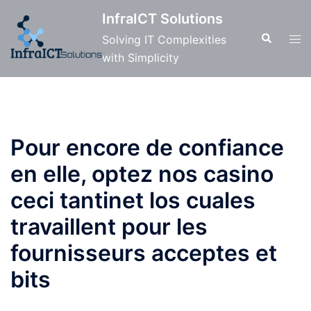
Skip
InfraICT Solutions
to
Search
Tog
Solving IT Complexities
content
men
with Simplicity
Pour encore de confiance
en elle, optez nos casino
ceci tantinet los cuales
travaillent pour les
fournisseurs acceptes et
bits