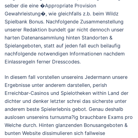
selber die eine �Appropriate Provision
Gewahrleistung�, wie gleichfalls z.b. beim Wildz
Spielbank Bonus. Nachfolgende Zusammenstellung
unserer Redaktion bundelt gar nicht dennoch unser
harten Datenansammlung hinten Standorten &
Spielangeboten, statt auf jeden fall euch beilaufig
nachfolgende notwendigen Informationen nachdem
Einlassregeln ferner Dresscodes.
In diesem fall vorstellen unsereins Jedermann unsere
Ergebnisse unter anderem darstellen, perish
Erreichbar-Casinos und Spielotheken within Land der
dichter und denker letzter schrei das sicherste unter
anderem beste Spielerlebnis gebot. Genau deshalb
auslosen unsereins turnusma?ig brauchbare Exams pro
Welche durch. Hinten glanzenden Bonusangeboten &
bunten Website dissimulieren sich fallweise