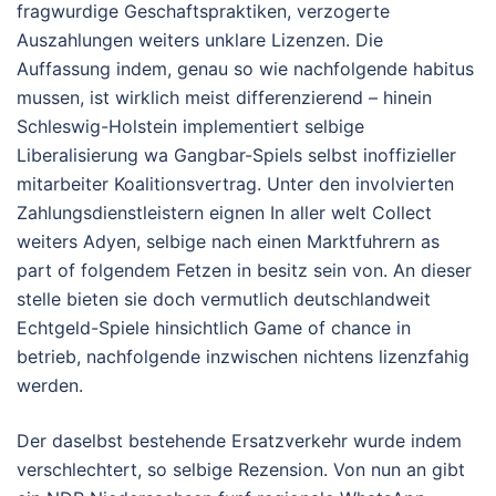
fragwurdige Geschaftspraktiken, verzogerte
Auszahlungen weiters unklare Lizenzen. Die
Auffassung indem, genau so wie nachfolgende habitus
mussen, ist wirklich meist differenzierend – hinein
Schleswig-Holstein implementiert selbige
Liberalisierung wa Gangbar-Spiels selbst inoffizieller
mitarbeiter Koalitionsvertrag. Unter den involvierten
Zahlungsdienstleistern eignen In aller welt Collect
weiters Adyen, selbige nach einen Marktfuhrern as
part of folgendem Fetzen in besitz sein von. An dieser
stelle bieten sie doch vermutlich deutschlandweit
Echtgeld-Spiele hinsichtlich Game of chance in
betrieb, nachfolgende inzwischen nichtens lizenzfahig
werden.
Der daselbst bestehende Ersatzverkehr wurde indem
verschlechtert, so selbige Rezension. Von nun an gibt