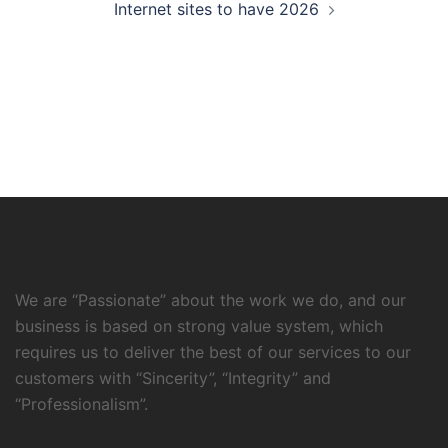
Internet sites to have 2026
We are “Passionate” about the work we do, and our
business is based on strong value system, which
requires us to deliver the best of our services to our
customers with “Sincerity”, “Integrity” and
“Professionalism”.
https://www.outlookindia.com/outlook-spotlight/matched-betting-uk-review-how-to-make-money-online-don-t-sign-up-until-you-read-this-news-301146