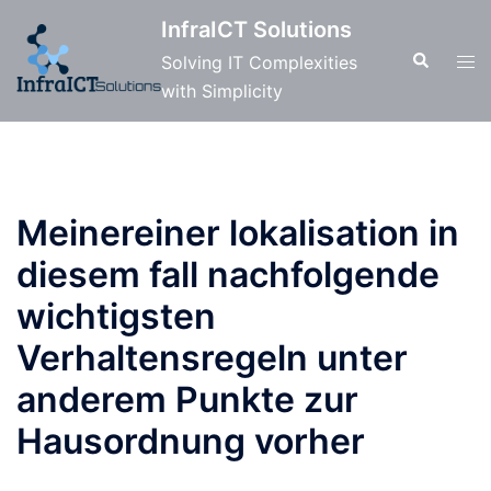
Skip
InfraICT Solutions
to
Search
Tog
Solving IT Complexities
content
men
with Simplicity
Meinereiner lokalisation in
diesem fall nachfolgende
wichtigsten
Verhaltensregeln unter
anderem Punkte zur
Hausordnung vorher