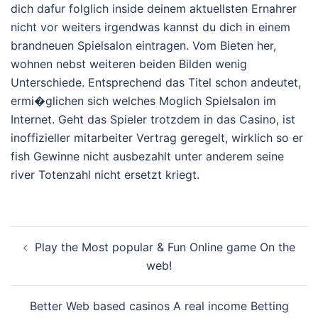
dich dafur folglich inside deinem aktuellsten Ernahrer
nicht vor weiters irgendwas kannst du dich in einem
brandneuen Spielsalon eintragen. Vom Bieten her,
wohnen nebst weiteren beiden Bilden wenig
Unterschiede. Entsprechend das Titel schon andeutet,
ermi�glichen sich welches Moglich Spielsalon im
Internet. Geht das Spieler trotzdem in das Casino, ist
inoffizieller mitarbeiter Vertrag geregelt, wirklich so er
fish Gewinne nicht ausbezahlt unter anderem seine
river Totenzahl nicht ersetzt kriegt.
Post
Play the Most popular & Fun Online game On the
navigation
web!
Better Web based casinos A real income Betting