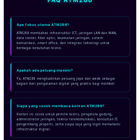
FAQ ATM288
Apa fokus utama ATM288?
ATM288 membahas infrastruktur ICT, jaringan LAN dan WAN,
data center, fiber optic, keamanan jaringan, sistem
komunikasi, smart office, dan integrasi teknologi untuk
berbagai kebutuhan bisnis.
Apakah ada peluang maxwin?
Ya, ATM288 menghadirkan peluang jepe dan wede sebagai
bagian dari pengalaman digital yang praktis bagi member.
Siapa yang cocok membaca konten ATM288?
Konten ini cocok untuk pemilik bisnis, pengelola gedung,
administrator jaringan, teknisi telekomunikasi, konsultan IT,
pengembang properti, serta siapa saja yang ingin memahami
infrastruktur digital.