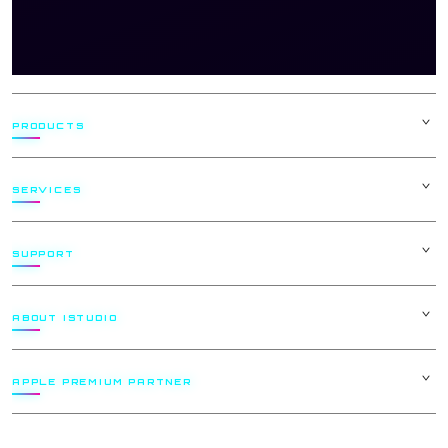
PRODUCTS
SERVICES
ATM288
LINK ALTERNATIF ATM288
SUPPORT
AppleCare+
LINK ATM288
Corporate
ABOUT ISTUDIO
ALTERNATIF ATM288
My Account
ATM288
LOGIN ATM288
Collection & Delivery
APPLE PREMIUM PARTNER
Elush Service Provider
About Us
DAFTAR ATM288
Returns & Exchanges
Financing Options
Find an iStudio near you
ATM288 RESMI
Contact Us