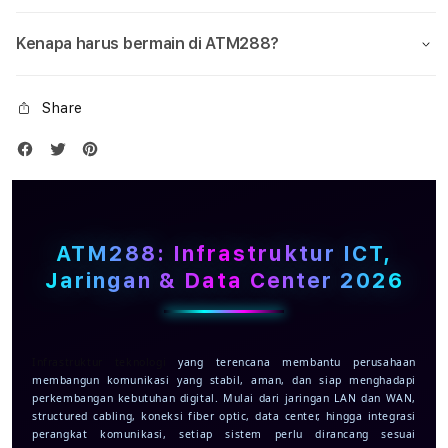
Kenapa harus bermain di ATM288?
Share
ATM288: Infrastruktur ICT,
Jaringan & Data Center 2026
Infrastruktur teknologi
yang terencana membantu perusahaan
membangun komunikasi yang stabil, aman, dan siap menghadapi
perkembangan kebutuhan digital. Mulai dari jaringan LAN dan WAN,
structured cabling, koneksi fiber optic, data center, hingga integrasi
perangkat komunikasi, setiap sistem perlu dirancang sesuai