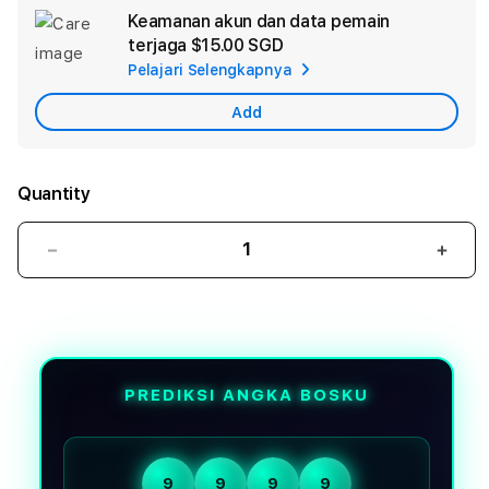
Keamanan akun dan data pemain
Ad
terjaga
$15.00 SGD
App
Pelajari Selengkapnya
Car
Add
Quantity
Decrease
Incr
quantity
quant
for
for
ATM288:
ATM2
Refrigerasi,
Refri
Gas
Gas
PREDIKSI ANGKA BOSKU
Pendingin
Pend
&
&
Sistem
Sist
Dingin
Dingi
9
9
9
9