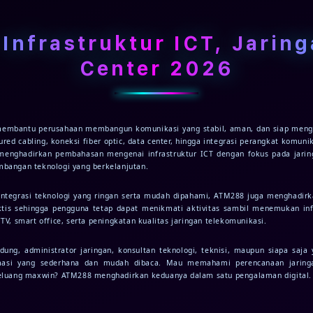
modal
Infrastruktur ICT, Jaring
Center 2026
embantu perusahaan membangun komunikasi yang stabil, aman, dan siap mengh
red cabling, koneksi fiber optic, data center, hingga integrasi perangkat komunik
8 menghadirkan pembahasan mengenai infrastruktur ICT dengan fokus pada jarin
embangan teknologi yang berkelanjutan.
 integrasi teknologi yang ringan serta mudah dipahami, ATM288 juga menghadir
ktis sehingga pengguna tetap dapat menikmati aktivitas sambil menemukan inf
CTV, smart office, serta peningkatan kualitas jaringan telekomunikasi.
edung, administrator jaringan, konsultan teknologi, teknisi, maupun siapa saja
asi yang sederhana dan mudah dibaca. Mau memahami perencanaan jaringa
i peluang maxwin? ATM288 menghadirkan keduanya dalam satu pengalaman digital.