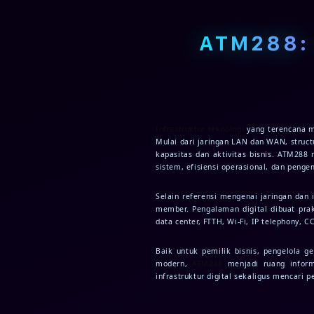
modal
ATM288: 
Infrastruktur teknologi
yang terencana m
Mulai dari jaringan LAN dan WAN, structu
kapasitas dan aktivitas bisnis. ATM28
sistem, efisiensi operasional, dan peng
Selain referensi mengenai jaringan dan
member. Pengalaman digital dibuat pra
data center, FTTH, Wi-Fi, IP telephony, C
Baik untuk pemilik bisnis, pengelola g
modern,
ATM288
menjadi ruang inform
infrastruktur digital sekaligus mencar