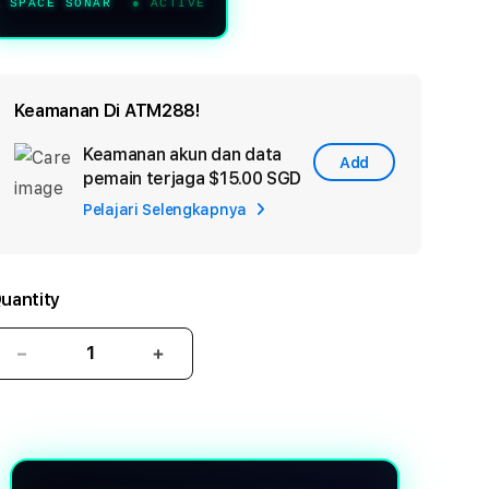
SPACE SONAR
● ACTIVE
Keamanan Di ATM288!
Keamanan akun dan data
Add
Add
pemain terjaga
$15.00 SGD
Apple
Pelajari Selengkapnya
Care
uantity
Decrease
Increase
quantity
quantity
for
for
ATM288:
ATM288:
Refrigerasi,
Refrigerasi,
Gas
Gas