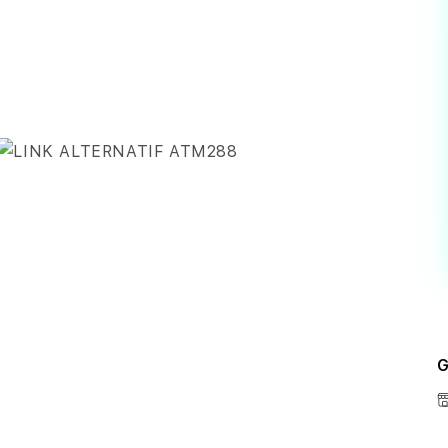
Open
media
3
in
modal
G