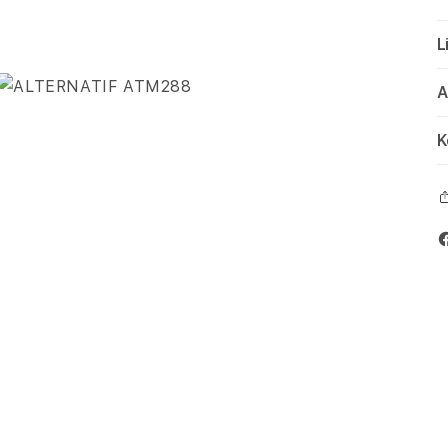
L
Open
A
media
5
in
K
modal