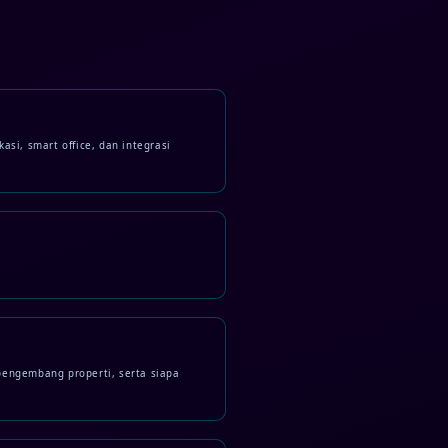
si, smart office, dan integrasi
 pengembang properti, serta siapa