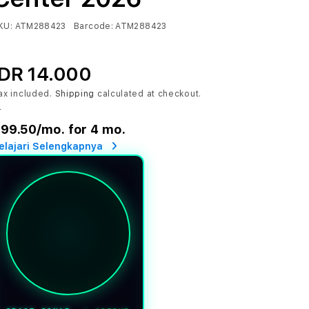
KU:
ATM288423
Barcode:
ATM288423
IDR 14.000
ax included.
Shipping
calculated at checkout.
r
99.50
/mo. for 4 mo.
elajari Selengkapnya