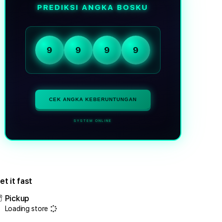
Pendingin
Pendingin
PREDIKSI ANGKA BOSKU
&
&
Sistem
Sistem
Dingin
Dingin
2026
2026
9
9
9
9
CEK ANGKA KEBERUNTUNGAN
et it fast
Pickup
Loading store