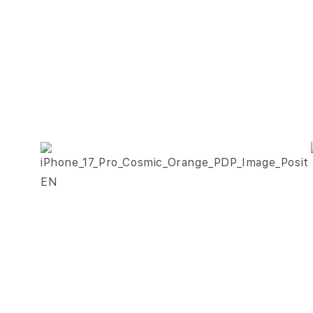
Open
media
1
in
modal