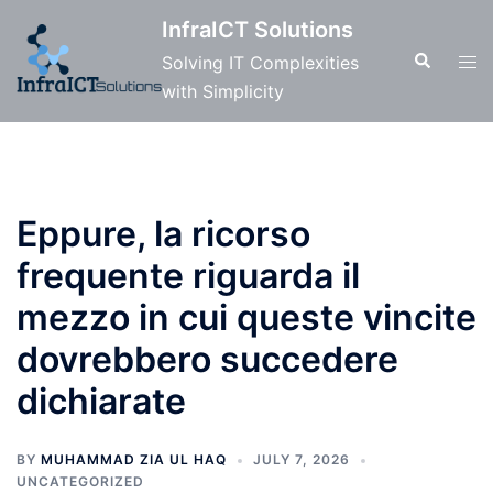
Skip
InfraICT Solutions
to
Search
Tog
Solving IT Complexities
content
men
with Simplicity
Eppure, la ricorso
frequente riguarda il
mezzo in cui queste vincite
dovrebbero succedere
dichiarate
BY
MUHAMMAD ZIA UL HAQ
JULY 7, 2026
UNCATEGORIZED