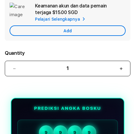
Keamanan akun dan data pemain
Ad
terjaga
$15.00 SGD
App
Pelajari Selengkapnya
Car
Add
Quantity
Decrease
Incr
quantity
quant
for
for
ATM288:
ATM2
Refrigerasi,
Refri
Gas
Gas
PREDIKSI ANGKA BOSKU
Pendingin
Pend
&
&
Sistem
Sist
Dingin
Dingi
9
9
9
9