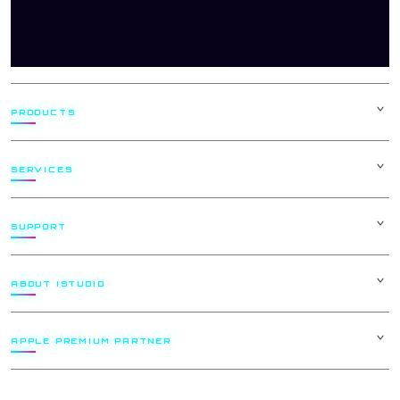
PRODUCTS
SERVICES
ATM288
LINK ALTERNATIF ATM288
SUPPORT
AppleCare+
LINK ATM288
Corporate
ABOUT ISTUDIO
ALTERNATIF ATM288
My Account
ATM288
LOGIN ATM288
Collection & Delivery
APPLE PREMIUM PARTNER
Elush Service Provider
About Us
DAFTAR ATM288
Returns & Exchanges
Financing Options
Find an iStudio near you
ATM288 RESMI
Contact Us