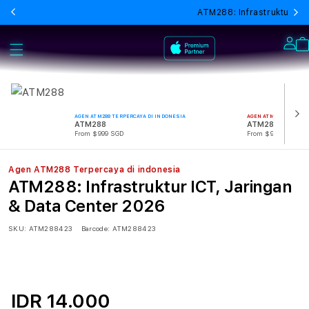
ATM288: Infrastruktur IC
Lo
in
AGEN ATM288 TERPERCAYA DI INDONESIA
AGEN ATM288 TERPERC
ATM288
ATM288
From $999 SGD
From $999 SGD
Agen ATM288 Terpercaya di indonesia
ATM288: Infrastruktur ICT, Jaringan
& Data Center 2026
SKU:
ATM288423
Barcode:
ATM288423
IDR 14.000