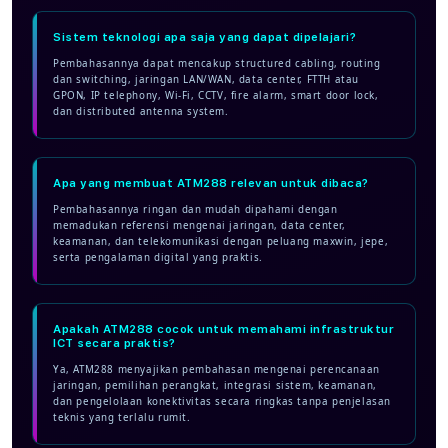
Sistem teknologi apa saja yang dapat dipelajari?
Pembahasannya dapat mencakup structured cabling, routing
dan switching, jaringan LAN/WAN, data center, FTTH atau
GPON, IP telephony, Wi-Fi, CCTV, fire alarm, smart door lock,
dan distributed antenna system.
Apa yang membuat ATM288 relevan untuk dibaca?
Pembahasannya ringan dan mudah dipahami dengan
memadukan referensi mengenai jaringan, data center,
keamanan, dan telekomunikasi dengan peluang maxwin, jepe,
serta pengalaman digital yang praktis.
Apakah ATM288 cocok untuk memahami infrastruktur
ICT secara praktis?
Ya, ATM288 menyajikan pembahasan mengenai perencanaan
jaringan, pemilihan perangkat, integrasi sistem, keamanan,
dan pengelolaan konektivitas secara ringkas tanpa penjelasan
teknis yang terlalu rumit.