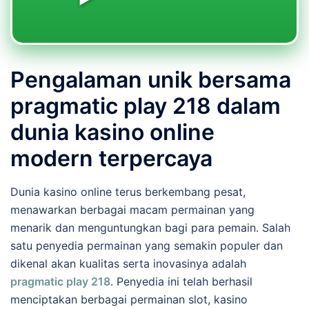
Pengalaman unik bersama
pragmatic play 218 dalam
dunia kasino online
modern terpercaya
Dunia kasino online terus berkembang pesat,
menawarkan berbagai macam permainan yang
menarik dan menguntungkan bagi para pemain. Salah
satu penyedia permainan yang semakin populer dan
dikenal akan kualitas serta inovasinya adalah
pragmatic play 218
. Penyedia ini telah berhasil
menciptakan berbagai permainan slot, kasino