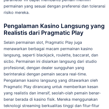
permainan yang sesuai dengan preferensi dan toleransi
risiko mereka.
Pengalaman Kasino Langsung yang
Realistis dari Pragmatic Play
Selain permainan slot, Pragmatic Play juga
menawarkan berbagai macam permainan kasino
langsung, seperti blackjack, roulette, baccarat, dan
sicbo. Permainan ini disiarkan langsung dari studio
profesional, dengan dealer sungguhan yang
berinteraksi dengan pemain secara real-time.
Pengalaman kasino langsung yang ditawarkan oleh
Pragmatic Play dirancang untuk memberikan kesan
yang realistis dan imersif, seolah-olah pemain benar-
benar berada di kasino fisik. Mereka menggunakan
teknologi streaming berkualitas tinggi dan fitur-fitur