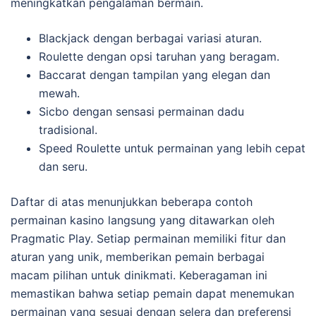
meningkatkan pengalaman bermain.
Blackjack dengan berbagai variasi aturan.
Roulette dengan opsi taruhan yang beragam.
Baccarat dengan tampilan yang elegan dan
mewah.
Sicbo dengan sensasi permainan dadu
tradisional.
Speed Roulette untuk permainan yang lebih cepat
dan seru.
Daftar di atas menunjukkan beberapa contoh
permainan kasino langsung yang ditawarkan oleh
Pragmatic Play. Setiap permainan memiliki fitur dan
aturan yang unik, memberikan pemain berbagai
macam pilihan untuk dinikmati. Keberagaman ini
memastikan bahwa setiap pemain dapat menemukan
permainan yang sesuai dengan selera dan preferensi