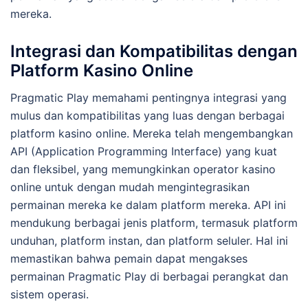
mereka.
Integrasi dan Kompatibilitas dengan
Platform Kasino Online
Pragmatic Play memahami pentingnya integrasi yang
mulus dan kompatibilitas yang luas dengan berbagai
platform kasino online. Mereka telah mengembangkan
API (Application Programming Interface) yang kuat
dan fleksibel, yang memungkinkan operator kasino
online untuk dengan mudah mengintegrasikan
permainan mereka ke dalam platform mereka. API ini
mendukung berbagai jenis platform, termasuk platform
unduhan, platform instan, dan platform seluler. Hal ini
memastikan bahwa pemain dapat mengakses
permainan Pragmatic Play di berbagai perangkat dan
sistem operasi.