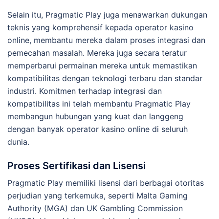
Selain itu, Pragmatic Play juga menawarkan dukungan
teknis yang komprehensif kepada operator kasino
online, membantu mereka dalam proses integrasi dan
pemecahan masalah. Mereka juga secara teratur
memperbarui permainan mereka untuk memastikan
kompatibilitas dengan teknologi terbaru dan standar
industri. Komitmen terhadap integrasi dan
kompatibilitas ini telah membantu Pragmatic Play
membangun hubungan yang kuat dan langgeng
dengan banyak operator kasino online di seluruh
dunia.
Proses Sertifikasi dan Lisensi
Pragmatic Play memiliki lisensi dari berbagai otoritas
perjudian yang terkemuka, seperti Malta Gaming
Authority (MGA) dan UK Gambling Commission