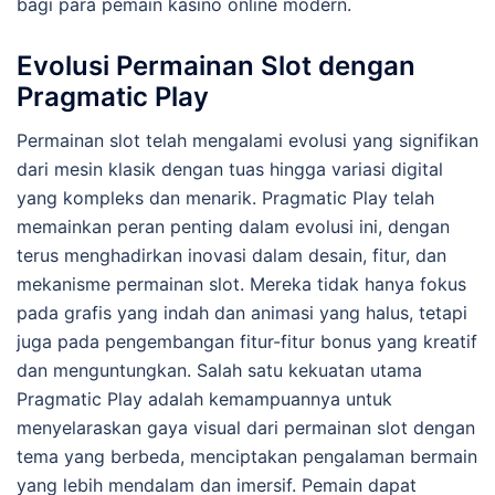
bagi para pemain kasino online modern.
Evolusi Permainan Slot dengan
Pragmatic Play
Permainan slot telah mengalami evolusi yang signifikan
dari mesin klasik dengan tuas hingga variasi digital
yang kompleks dan menarik. Pragmatic Play telah
memainkan peran penting dalam evolusi ini, dengan
terus menghadirkan inovasi dalam desain, fitur, dan
mekanisme permainan slot. Mereka tidak hanya fokus
pada grafis yang indah dan animasi yang halus, tetapi
juga pada pengembangan fitur-fitur bonus yang kreatif
dan menguntungkan. Salah satu kekuatan utama
Pragmatic Play adalah kemampuannya untuk
menyelaraskan gaya visual dari permainan slot dengan
tema yang berbeda, menciptakan pengalaman bermain
yang lebih mendalam dan imersif. Pemain dapat