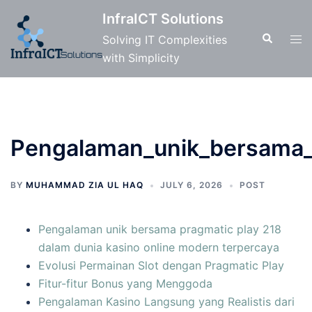
Skip
InfraICT Solutions
to
Search
Tog
Solving IT Complexities
content
men
with Simplicity
Pengalaman_unik_bersama_
BY
MUHAMMAD ZIA UL HAQ
JULY 6, 2026
POST
Pengalaman unik bersama pragmatic play 218
dalam dunia kasino online modern terpercaya
Evolusi Permainan Slot dengan Pragmatic Play
Fitur-fitur Bonus yang Menggoda
Pengalaman Kasino Langsung yang Realistis dari