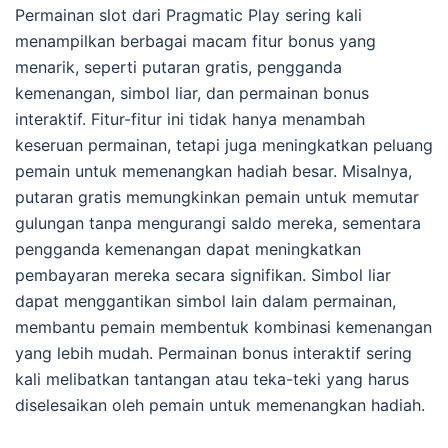
Permainan slot dari Pragmatic Play sering kali
menampilkan berbagai macam fitur bonus yang
menarik, seperti putaran gratis, pengganda
kemenangan, simbol liar, dan permainan bonus
interaktif. Fitur-fitur ini tidak hanya menambah
keseruan permainan, tetapi juga meningkatkan peluang
pemain untuk memenangkan hadiah besar. Misalnya,
putaran gratis memungkinkan pemain untuk memutar
gulungan tanpa mengurangi saldo mereka, sementara
pengganda kemenangan dapat meningkatkan
pembayaran mereka secara signifikan. Simbol liar
dapat menggantikan simbol lain dalam permainan,
membantu pemain membentuk kombinasi kemenangan
yang lebih mudah. Permainan bonus interaktif sering
kali melibatkan tantangan atau teka-teki yang harus
diselesaikan oleh pemain untuk memenangkan hadiah.