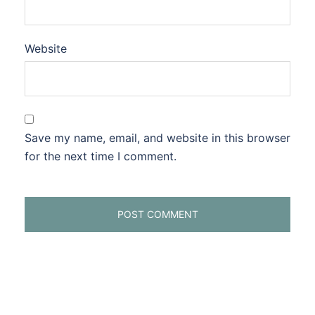
Website
Save my name, email, and website in this browser
for the next time I comment.