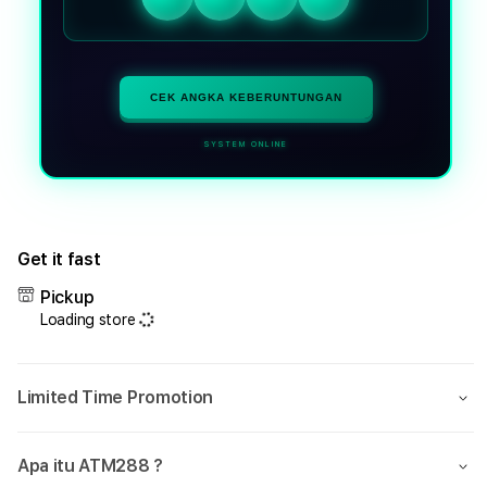
2026
2026
CEK ANGKA KEBERUNTUNGAN
Get it fast
Pickup
Loading store
Limited Time Promotion
Apa itu ATM288 ?