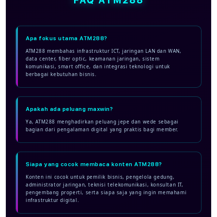
FAQ ATM288
Apa fokus utama ATM288?
ATM288 membahas infrastruktur ICT, jaringan LAN dan WAN,
data center, fiber optic, keamanan jaringan, sistem
komunikasi, smart office, dan integrasi teknologi untuk
berbagai kebutuhan bisnis.
Apakah ada peluang maxwin?
Ya, ATM288 menghadirkan peluang jepe dan wede sebagai
bagian dari pengalaman digital yang praktis bagi member.
Siapa yang cocok membaca konten ATM288?
Konten ini cocok untuk pemilik bisnis, pengelola gedung,
administrator jaringan, teknisi telekomunikasi, konsultan IT,
pengembang properti, serta siapa saja yang ingin memahami
infrastruktur digital.