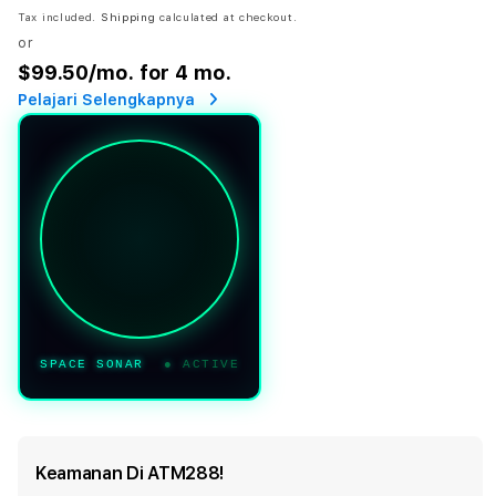
Tax included.
Shipping
calculated at checkout.
or
$99.50
/mo. for 4 mo.
Pelajari Selengkapnya
SPACE SONAR
● ACTIVE
Keamanan Di ATM288!