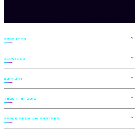
PRODUCTS
SERVICES
ATM288
LINK ALTERNATIF ATM288
SUPPORT
AppleCare+
LINK ATM288
Corporate
ABOUT ISTUDIO
ALTERNATIF ATM288
My Account
ATM288
LOGIN ATM288
Collection & Delivery
APPLE PREMIUM PARTNER
Elush Service Provider
About Us
DAFTAR ATM288
Returns & Exchanges
Financing Options
Find an iStudio near you
ATM288 RESMI
Contact Us