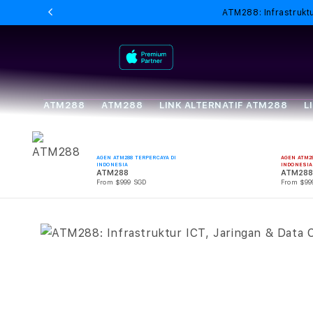
ATM288: Infrastrukt
ATM288
ATM288
LINK ALTERNATIF ATM288
L
AGEN ATM288 TERPERCAYA DI
AGEN ATM28
INDONESIA
INDONESIA
ATM288
ATM288
From $999 SGD
From $99
Skip to
product
information