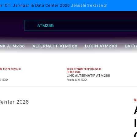
ur ICT, Jaringan & Data Center 2026
Jelajahi Sekarang!
INK ATM288
ALTERNATIF ATM288
LOGIN ATM288
DAFT
8 TERPERCAYA DI
AGEN ATM288 TERPERCAYA DI
INDONESIA
LINK ALTERNATIF ATM288
9 SGD
From $10 SGD
A