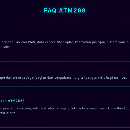
FAQ ATM288
jaringan LAN dan WAN, data center, fiber optic, keamanan jaringan, sistem komunika
bisnis.
pe dan wede sebagai bagian dari pengalaman digital yang praktis bagi member.
nten ATM288?
s, pengelola gedung, administrator jaringan, teknisi telekomunikasi, konsultan IT,
tur digital.