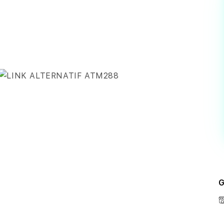
Open
media
3
in
modal
G