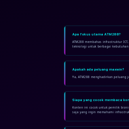
Apa fokus utama ATM288?
ATM288 membahas infrastruktur ICT, 
teknologi untuk berbagai kebutuhan 
Apakah ada peluang maxwin?
Ya, ATM288 menghadirkan peluang je
Siapa yang cocok membaca ko
Konten ini cocok untuk pemilik bisni
saja yang ingin memahami infrastruk