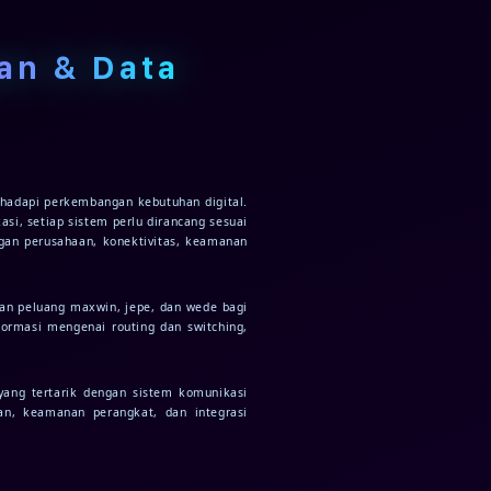
an & Data
adapi perkembangan kebutuhan digital.
asi, setiap sistem perlu dirancang sesuai
gan perusahaan, konektivitas, keamanan
kan peluang maxwin, jepe, dan wede bagi
ormasi mengenai routing dan switching,
 yang tertarik dengan sistem komunikasi
n, keamanan perangkat, dan integrasi