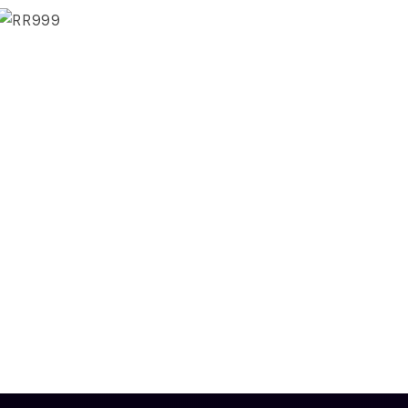
Open
media
7
in
modal
Open
media
9
in