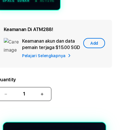
SPACE SONAR
● ACTIVE
Keamanan Di ATM288!
Keamanan akun dan data
Add
Add
pemain terjaga
$15.00 SGD
Apple
Pelajari Selengkapnya
Care
uantity
Decrease
Increase
quantity
quantity
for
for
ATM288:
ATM288:
Refrigerasi,
Refrigerasi,
Gas
Gas