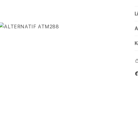
L
Open
A
media
5
in
K
modal