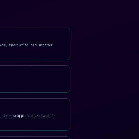
si, smart office, dan integrasi
 pengembang properti, serta siapa