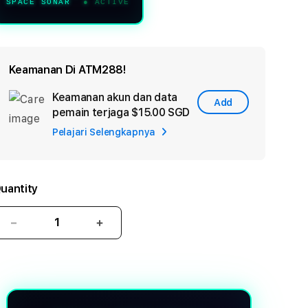
SPACE SONAR
● ACTIVE
Keamanan Di ATM288!
Keamanan akun dan data
Add
Add
pemain terjaga
$15.00 SGD
Apple
Pelajari Selengkapnya
Care
uantity
Decrease
Increase
quantity
quantity
for
for
ATM288:
ATM288:
Refrigerasi,
Refrigerasi,
Gas
Gas