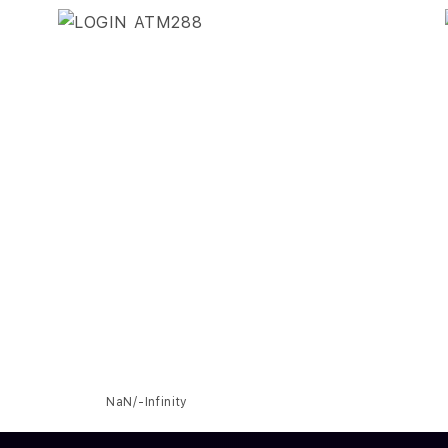
Open
media
6
in
modal
Open
of
NaN
/
-Infinity
media
8
in