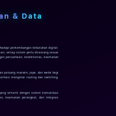
an & Data
adapi perkembangan kebutuhan digital.
asi, setiap sistem perlu dirancang sesuai
gan perusahaan, konektivitas, keamanan
kan peluang maxwin, jepe, dan wede bagi
ormasi mengenai routing dan switching,
 yang tertarik dengan sistem komunikasi
n, keamanan perangkat, dan integrasi