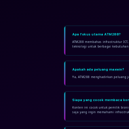
Apa fokus utama ATM288?
ATM288 membahas infrastruktur ICT, 
teknologi untuk berbagai kebutuhan 
Apakah ada peluang maxwin?
Ya, ATM288 menghadirkan peluang je
Siapa yang cocok membaca ko
Konten ini cocok untuk pemilik bisni
saja yang ingin memahami infrastruk