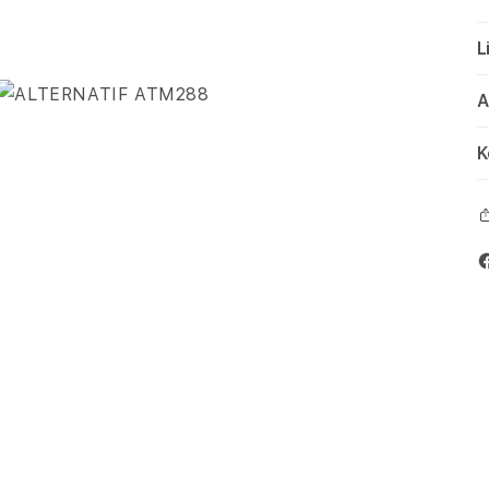
L
Open
A
media
5
in
K
modal