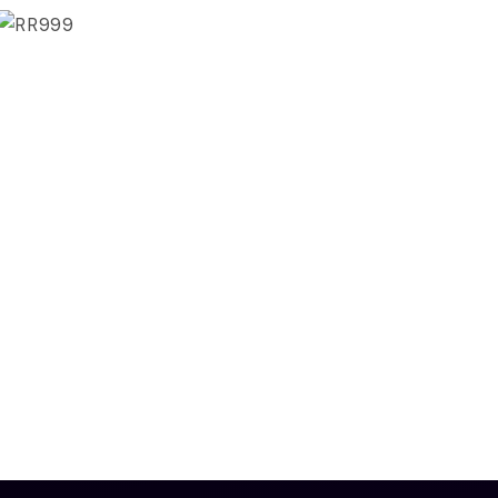
Open
media
7
in
modal
Open
media
9
in