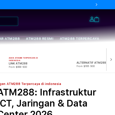
T
Log
Cart
in
AR ATM288
ATM288 RESMI
ATM288 TERPERCAYA
AGEN ATM288 TERPERCAYA DI
INDONESIA
ALTERNATIF ATM288
LINK ATM288
From $555 SGD
From $999 SGD
gen ATM288 Terpercaya di indonesia
ATM288: Infrastruktur
ICT, Jaringan & Data
Center 2026