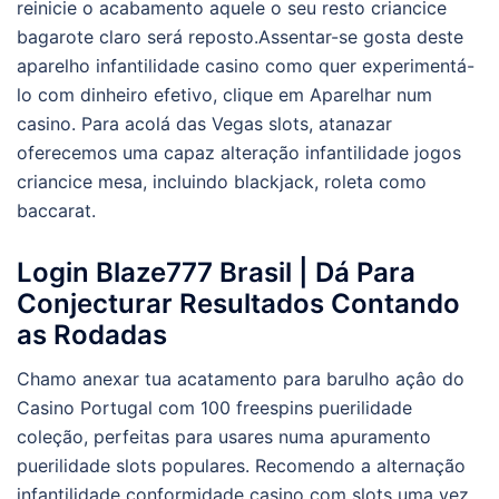
reinicie o acabamento aquele o seu resto criancice
bagarote claro será reposto.Assentar-se gosta deste
aparelho infantilidade casino como quer experimentá-
lo com dinheiro efetivo, clique em Aparelhar num
casino. Para acolá das Vegas slots, atanazar
oferecemos uma capaz alteração infantilidade jogos
criancice mesa, incluindo blackjack, roleta como
baccarat.
Login Blaze777 Brasil | Dá Para
Conjecturar Resultados Contando
as Rodadas
Chamo anexar tua acatamento para barulho açâo do
Casino Portugal com 100 freespins puerilidade
coleção, perfeitas para usares numa apuramento
puerilidade slots populares. Recomendo a alternação
infantilidade conformidade casino com slots uma vez