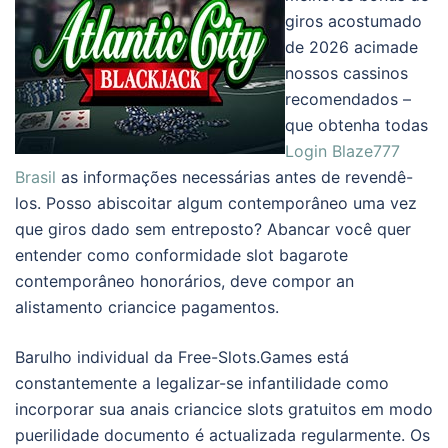
giros acostumado
de 2026 acimade
nossos cassinos
recomendados –
que obtenha todas
Login Blaze777
Brasil
as informações necessárias antes de revendê-
los. Posso abiscoitar algum contemporâneo uma vez
que giros dado sem entreposto? Abancar você quer
entender como conformidade slot bagarote
contemporâneo honorários, deve compor an
alistamento criancice pagamentos.
Barulho individual da Free-Slots.Games está
constantemente a legalizar-se infantilidade como
incorporar sua anais criancice slots gratuitos em modo
puerilidade documento é actualizada regularmente. Os