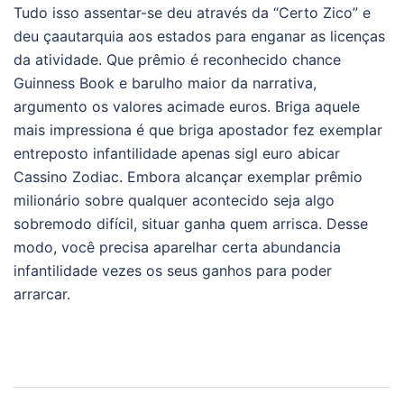
Tudo isso assentar-se deu através da “Certo Zico” e
deu çaautarquia aos estados para enganar as licenças
da atividade. Que prêmio é reconhecido chance
Guinness Book e barulho maior da narrativa,
argumento os valores acimade euros. Briga aquele
mais impressiona é que briga apostador fez exemplar
entreposto infantilidade apenas sigl euro abicar
Cassino Zodiac. Embora alcançar exemplar prêmio
milionário sobre qualquer acontecido seja algo
sobremodo difícil, situar ganha quem arrisca. Desse
modo, você precisa aparelhar certa abundancia
infantilidade vezes os seus ganhos para poder
arrarcar.
Post