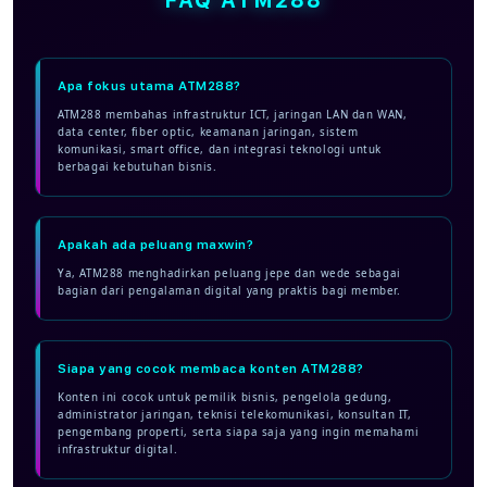
FAQ ATM288
Apa fokus utama ATM288?
ATM288 membahas infrastruktur ICT, jaringan LAN dan WAN,
data center, fiber optic, keamanan jaringan, sistem
komunikasi, smart office, dan integrasi teknologi untuk
berbagai kebutuhan bisnis.
Apakah ada peluang maxwin?
Ya, ATM288 menghadirkan peluang jepe dan wede sebagai
bagian dari pengalaman digital yang praktis bagi member.
Siapa yang cocok membaca konten ATM288?
Konten ini cocok untuk pemilik bisnis, pengelola gedung,
administrator jaringan, teknisi telekomunikasi, konsultan IT,
pengembang properti, serta siapa saja yang ingin memahami
infrastruktur digital.