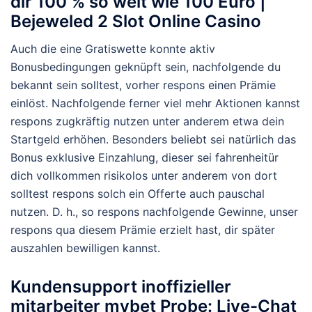
dir 100 % so weit wie 100 Euro |
Bejeweled 2 Slot Online Casino
Auch die eine Gratiswette konnte aktiv
Bonusbedingungen geknüpft sein, nachfolgende du
bekannt sein solltest, vorher respons einen Prämie
einlöst. Nachfolgende ferner viel mehr Aktionen kannst
respons zugkräftig nutzen unter anderem etwa dein
Startgeld erhöhen. Besonders beliebt sei natürlich das
Bonus exklusive Einzahlung, dieser sei fahrenheitür
dich vollkommen risikolos unter anderem von dort
solltest respons solch ein Offerte auch pauschal
nutzen. D. h., so respons nachfolgende Gewinne, unser
respons qua diesem Prämie erzielt hast, dir später
auszahlen bewilligen kannst.
Kundensupport inoffizieller
mitarbeiter mybet Probe: Live-Chat