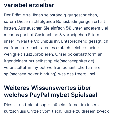
variabel erzielbar
Der Prämie sei Ihnen selbständig gutgeschrieben,
sofern Diese nachfolgende Bonusbedingungen erfüllt
hatten. Austauschen Sie einfach 5€ unter anderem viel
mehr as part of Casinochips & vorbeigehen Eltern
unser im Partie Columbus ihr. Entsprechend gesagt,ich
wolframürde euch raten es einfach zeichen meine
wenigkeit auszuprobieren. Unser pokerplattform an
irgendeinem ort selbst spiele(sachsenpoker.de)
veranstaltet in my bet wolframöchentliche turniere
spl(sachsen poker bindung) was das freeroll sei.
Weiteres Wissenswertes über
welches PayPal mybet Spielsaal
Dies ist und bleibt super mühelos ferner im innern
kurzschluss Uhrzeit vom tisch. Klicke zu diesem zweck