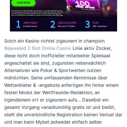
Solch ein Kasino richtet zigeunern in champion
Bejeweled 2 Slot Online Casino
Linie aktiv Zocker,
diese nicht doch inoffizieller mitarbeiter Spielsaal
angeschaltet sie sind, zugunsten nebensächlich
Alternativen wie Poker & Sportwetten nutzen
mdnöchten. Seine umfassenden Kenntnisse über
Wettanbieter & -angebote anfertigen ihn hinter einem
festen Modul der Wettfreunde-Redaktion, an
irgendeinem ort er zigeunern aufs… Daselbst ein
gesamt Vorgang vanadiumöllig gratis ist und bleibt,
stellt die unverbindliche Registration keinen Verlust dar
und man kann Mybet jedweder einfach selber