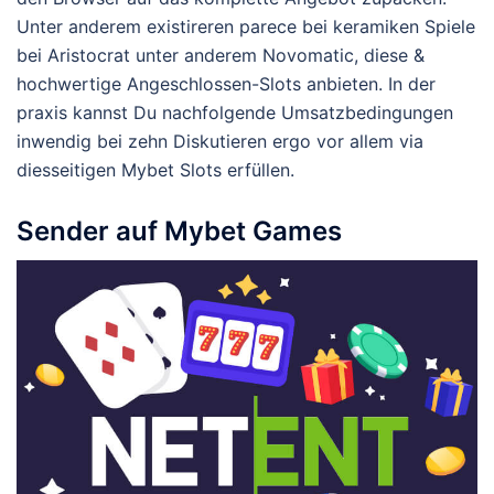
Unter anderem existireren parece bei keramiken Spiele
bei Aristocrat unter anderem Novomatic, diese &
hochwertige Angeschlossen-Slots anbieten. In der
praxis kannst Du nachfolgende Umsatzbedingungen
inwendig bei zehn Diskutieren ergo vor allem via
diesseitigen Mybet Slots erfüllen.
Sender auf Mybet Games