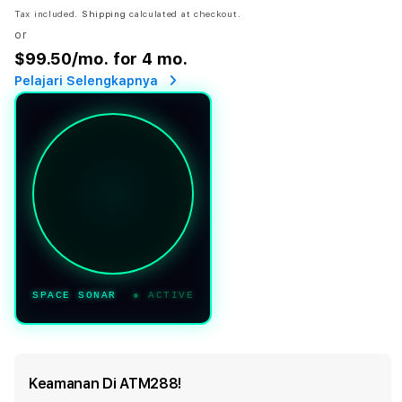
Tax included.
Shipping
calculated at checkout.
or
$99.50
/mo. for 4 mo.
Pelajari Selengkapnya
SPACE SONAR
● ACTIVE
Keamanan Di ATM288!