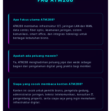
FAQ ATM288
Apa fokus utama ATM288?
ATM288 membahas infrastruktur ICT, jaringan LAN dan WAN,
data center, fiber optic, keamanan jaringan, sistem
komunikasi, smart office, dan integrasi teknologi untuk
berbagai kebutuhan bisnis.
Apakah ada peluang maxwin?
Ya, ATM288 menghadirkan peluang jepe dan wede sebagai
bagian dari pengalaman digital yang praktis bagi member.
Siapa yang cocok membaca konten ATM288?
Konten ini cocok untuk pemilik bisnis, pengelola gedung,
administrator jaringan, teknisi telekomunikasi, konsultan IT,
pengembang properti, serta siapa saja yang ingin memahami
infrastruktur digital.