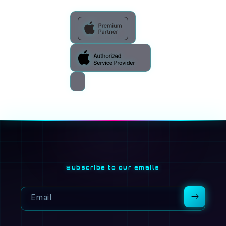
Trade-in
Why Shop at iStudio
ATM288 TERPERCAYA
FAQ
Travellerâ€™s Reservation
Elush Corporate Website
Privacy Policy
Site Terms of Use
Subscribe to our emails
Email