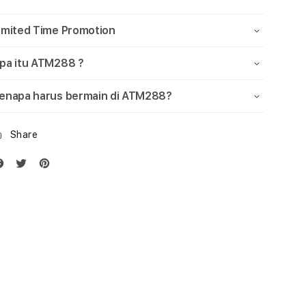
imited Time Promotion
pa itu ATM288 ?
enapa harus bermain di ATM288?
Share