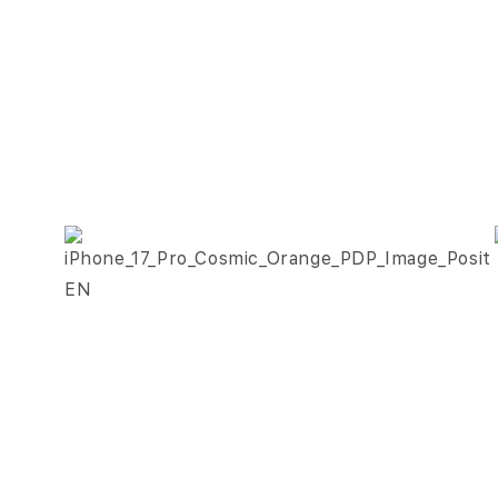
Open
media
1
in
modal