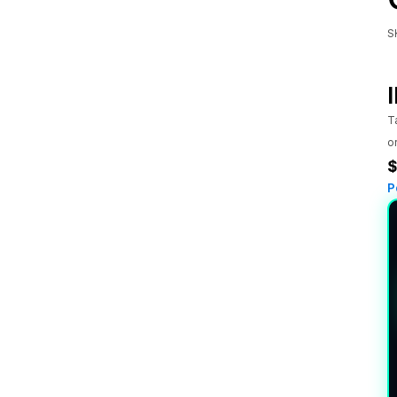
S
T
o
$
P