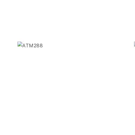
Open
media
2
in
modal