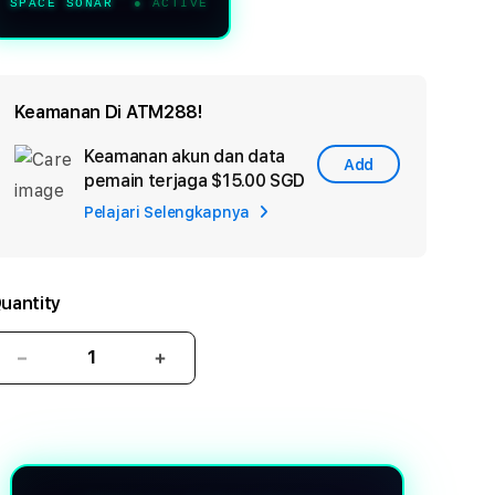
SPACE SONAR
● ACTIVE
Keamanan Di ATM288!
Keamanan akun dan data
Add
Add
pemain terjaga
$15.00 SGD
Apple
Pelajari Selengkapnya
Care
uantity
Decrease
Increase
quantity
quantity
for
for
ATM288:
ATM288:
Refrigerasi,
Refrigerasi,
Gas
Gas