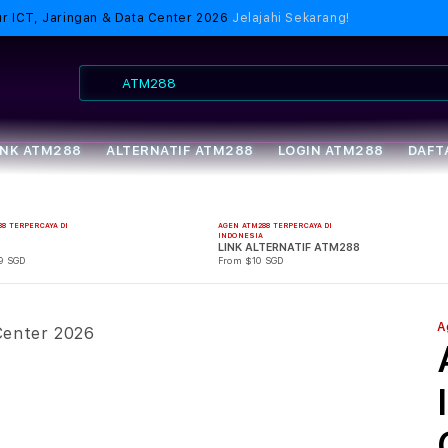
ur ICT, Jaringan & Data Center 2026
Jelajahi Sekarang!
INK ATM288
ALTERNATIF ATM288
LOGIN ATM288
DAFT
8 TERPERCAYA DI
AGEN ATM288 TERPERCAYA DI
INDONESIA
LINK ALTERNATIF ATM288
9 SGD
From $10 SGD
A