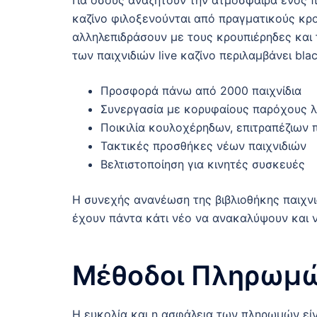
καζίνο φιλοξενούνται από πραγματικούς κρο
αλληλεπιδράσουν με τους κρουπιέρηδες και τ
των παιχνιδιών live καζίνο περιλαμβάνει bl
Προσφορά πάνω από 2000 παιχνίδια
Συνεργασία με κορυφαίους παρόχους λ
Ποικιλία κουλοχέρηδων, επιτραπέζιων πα
Τακτικές προσθήκες νέων παιχνιδιών
Βελτιστοποίηση για κινητές συσκευές
Η συνεχής ανανέωση της βιβλιοθήκης παιχνι
έχουν πάντα κάτι νέο να ανακαλύψουν και ν
Μέθοδοι Πληρωμώ
Η ευκολία και η ασφάλεια των πληρωμών είν