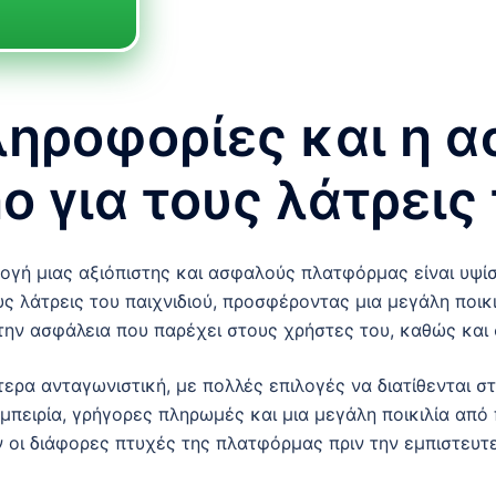
ηροφορίες και η α
o για τους λάτρεις
λογή μιας αξιόπιστης και ασφαλούς πλατφόρμας είναι υψί
υς λάτρεις του παιχνιδιού, προσφέροντας μια μεγάλη ποικ
στην ασφάλεια που παρέχει στους χρήστες του, καθώς και
ίτερα ανταγωνιστική, με πολλές επιλογές να διατίθενται σ
μπειρία, γρήγορες πληρωμές και μια μεγάλη ποικιλία από
ν οι διάφορες πτυχές της πλατφόρμας πριν την εμπιστευτε