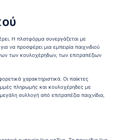
κού
φέρει. Η πλατφόρμα συνεργάζεται με
για να προσφέρει μια εμπειρία παιχνιδιού
ένων των κουλοχέρηδων, των επιτραπέζιων
φορετικά χαρακτηριστικά. Οι παίκτες
αμμές πληρωμής και κουλοχέρηδες με
μεγάλη συλλογή από επιτραπέζια παιχνίδια,
τική εμπειρία live καζίνο. Τα παιχνίδια live