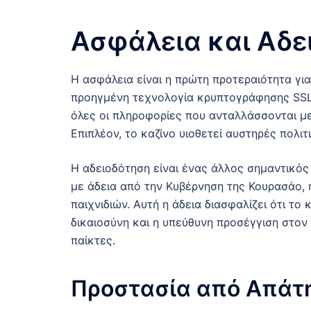
Ασφάλεια και Αδει
Η ασφάλεια είναι η πρώτη προτεραιότητα για
προηγμένη τεχνολογία κρυπτογράφησης SSL 
όλες οι πληροφορίες που ανταλλάσσονται με
Επιπλέον, το καζίνο υιοθετεί αυστηρές πολ
Η αδειοδότηση είναι ένας άλλος σημαντικός 
με άδεια από την Κυβέρνηση της Κουρασάο,
παιχνιδιών. Αυτή η άδεια διασφαλίζει ότι το
δικαιοσύνη και η υπεύθυνη προσέγγιση στον
παίκτες.
Προστασία από Απάτη