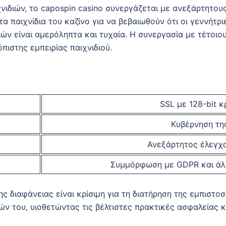
χνιδιών, το capospin casino συνεργάζεται με ανεξάρτητου
τα παιχνίδια του καζίνο για να βεβαιωθούν ότι οι γεννήτ
ιών είναι αμερόληπτα και τυχαία. Η συνεργασία με τέτοι
όπιστης εμπειρίας παιχνιδιού.
SSL με 128-bit 
Κυβέρνηση τη
Ανεξάρτητος έλεγχο
Συμμόρφωση με GDPR και άλλ
ς διαφάνειας είναι κρίσιμη για τη διατήρηση της εμπιστο
ών του, υιοθετώντας τις βέλτιστες πρακτικές ασφαλείας 