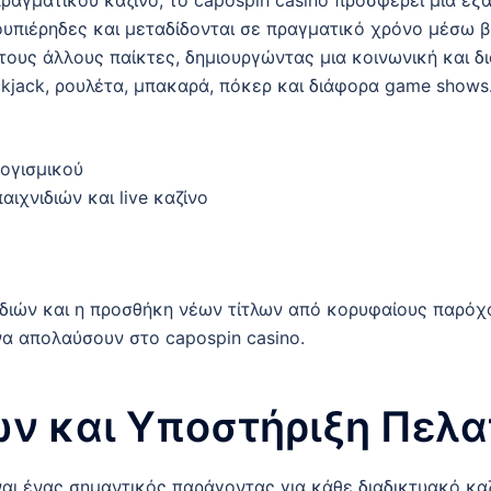
υπιέρηδες και μεταδίδονται σε πραγματικό χρόνο μέσω βί
ους άλλους παίκτες, δημιουργώντας μια κοινωνική και δι
ackjack, ρουλέτα, μπακαρά, πόκερ και διάφορα game shows
ογισμικού
ιχνιδιών και live καζίνο
διών και η προσθήκη νέων τίτλων από κορυφαίους παρόχου
α απολαύσουν στο capospin casino.
ν και Υποστήριξη Πελ
αι ένας σημαντικός παράγοντας για κάθε διαδικτυακό καζ