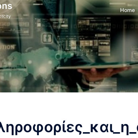
ons
Home
licity
ληροφορίες_και_η