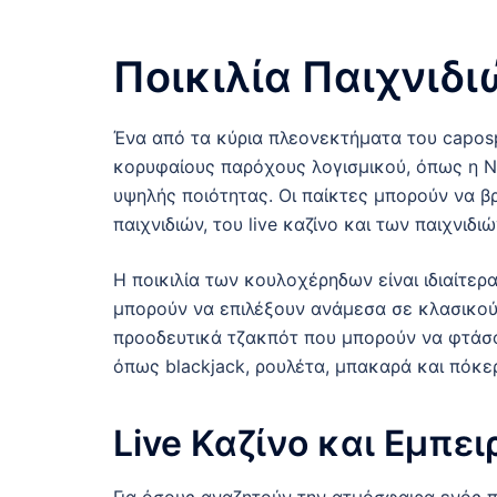
Ποικιλία Παιχνιδι
Ένα από τα κύρια πλεονεκτήματα του capospi
κορυφαίους παρόχους λογισμικού, όπως η Net
υψηλής ποιότητας. Οι παίκτες μπορούν να 
παιχνιδιών, του live καζίνο και των παιχνιδι
Η ποικιλία των κουλοχέρηδων είναι ιδιαίτερ
μπορούν να επιλέξουν ανάμεσα σε κλασικο
προοδευτικά τζακπότ που μπορούν να φτάσου
όπως blackjack, ρουλέτα, μπακαρά και πόκε
Live Καζίνο και Εμπε
Για όσους αναζητούν την ατμόσφαιρα ενός πρα