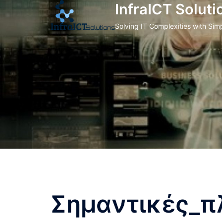
InfraICT Soluti
Skip
to
Solving IT Complexities with Simp
content
Σημαντικές_π