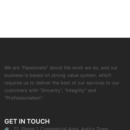
We are “Passionate” about the work we do, and our
business is based on strong value system, which
requires us to deliver the best of our services to our
customers with “Sincerity”, “Integrity” and
“Professionalism”.
https://www.outlookindia.com/outlook-spotlight/matched-betting-uk-review-how-to-make-money-online-don-t-sign-up-until-you-read-this-news-301146
GET IN TOUCH
72, Phase 1, Commercial Area, Agrics Town,