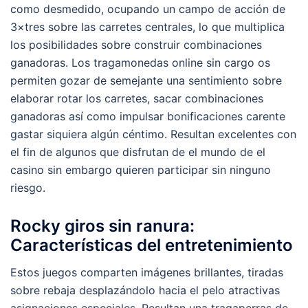
como desmedido, ocupando un campo de acción de
3×tres sobre las carretes centrales, lo que multiplica
los posibilidades sobre construir combinaciones
ganadoras. Los tragamonedas online sin cargo os
permiten gozar de semejante una sentimiento sobre
elaborar rotar los carretes, sacar combinaciones
ganadoras así­ como impulsar bonificaciones carente
gastar siquiera algún céntimo. Resultan excelentes con
el fin de algunos que disfrutan de el mundo de el
casino sin embargo quieren participar sin ninguno
riesgo.
Rocky giros sin ranura:
Características del entretenimiento
Estos juegos comparten imágenes brillantes, tiradas
sobre rebaja desplazándolo hacia el pelo atractivas
asignaciones especiales. Resultan una tragaperras de