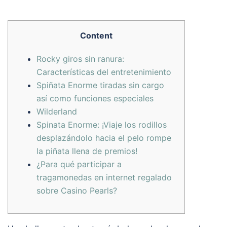
Content
Rocky giros sin ranura:
Características del entretenimiento
Spiñata Enorme tiradas sin cargo
así­ como funciones especiales
Wilderland
Spinata Enorme: ¡Viaje los rodillos
desplazándolo hacia el pelo rompe
la piñata llena de premios!
¿Para qué participar a
tragamonedas en internet regalado
sobre Casino Pearls?