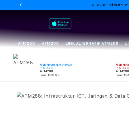
ATM288: Infrastrukt
ATM288
ATM288
LINK ALTERNATIF ATM288
L
AGEN ATM288 TERPERCAYA DI
AGEN ATM28
INDONESIA
INDONESIA
ATM288
ATM288
From $999 SGD
From $99
Skip to
product
information