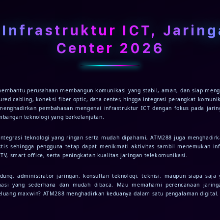
modal
Infrastruktur ICT, Jaring
Center 2026
embantu perusahaan membangun komunikasi yang stabil, aman, dan siap mengh
red cabling, koneksi fiber optic, data center, hingga integrasi perangkat komunik
8 menghadirkan pembahasan mengenai infrastruktur ICT dengan fokus pada jarin
embangan teknologi yang berkelanjutan.
 integrasi teknologi yang ringan serta mudah dipahami, ATM288 juga menghadir
ktis sehingga pengguna tetap dapat menikmati aktivitas sambil menemukan inf
CTV, smart office, serta peningkatan kualitas jaringan telekomunikasi.
edung, administrator jaringan, konsultan teknologi, teknisi, maupun siapa saja
asi yang sederhana dan mudah dibaca. Mau memahami perencanaan jaringa
i peluang maxwin? ATM288 menghadirkan keduanya dalam satu pengalaman digital.