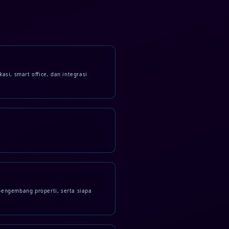
si, smart office, dan integrasi
 pengembang properti, serta siapa