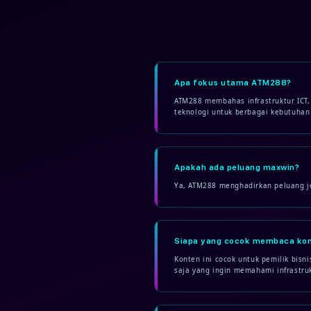
Apa fokus utama ATM288?
ATM288 membahas infrastruktur ICT, 
teknologi untuk berbagai kebutuhan 
Apakah ada peluang maxwin?
Ya, ATM288 menghadirkan peluang je
Siapa yang cocok membaca ko
Konten ini cocok untuk pemilik bisni
saja yang ingin memahami infrastruk