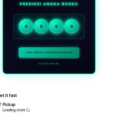
Pendingin
Pendingin
PREDIKSI ANGKA BOSKU
&
&
Sistem
Sistem
Dingin
Dingin
2026
2026
9
9
9
9
CEK ANGKA KEBERUNTUNGAN
et it fast
Pickup
Loading store