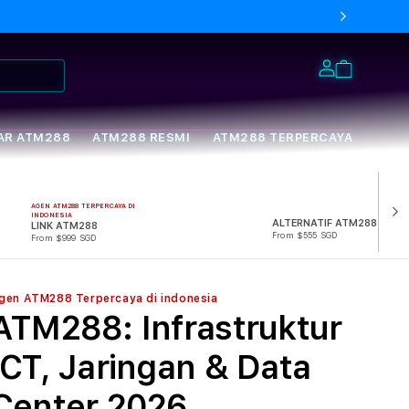
T
Log
Cart
in
AR ATM288
ATM288 RESMI
ATM288 TERPERCAYA
AGEN ATM288 TERPERCAYA DI
INDONESIA
ALTERNATIF ATM288
LINK ATM288
From $555 SGD
From $999 SGD
gen ATM288 Terpercaya di indonesia
ATM288: Infrastruktur
ICT, Jaringan & Data
Center 2026