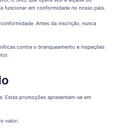
a funcionar em conformidade no nosso país.
 conformidade. Antes da inscrição, nunca
olíticas contra o branqueamento e inspeções
tor.
do
as. Estas promoções apresentam-se em
o valor;