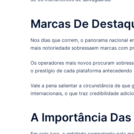
Marcas De Destaq
Nos dias que correm, o panorama nacional e
mais notoriedade sobressaem marcas com pres
Os operadores mais novos procuram sobressair
o prestígio de cada plataforma antecedendo 
Vale a pena salientar a circunstância de qu
internacionais, o que traz credibilidade adicio
A Importância Das
Em solo luso, a entidade competente pela mon