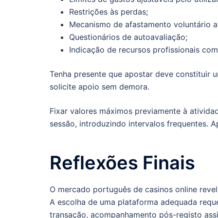
Restrições às perdas;
Mecanismo de afastamento voluntário a
Questionários de autoavaliação;
Indicação de recursos profissionais co
Tenha presente que apostar deve constituir 
solicite apoio sem demora.
Fixar valores máximos previamente à ativida
sessão, introduzindo intervalos frequentes. A
Reflexões Finais
O mercado português de casinos online reve
A escolha de uma plataforma adequada reque
transação, acompanhamento pós-registo ass