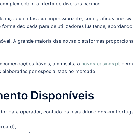
 complementam a oferta de diversos casinos.
alcançou uma fasquia impressionante, com gráficos imersi
forma dedicada para os utilizadores lusitanos, abordando 
móvel. A grande maioria das novas plataformas proporcion
recomendações fiáveis, a consulta a
novos-casinos.pt
permi
 elaboradas por especialistas no mercado.
ento Disponíveis
dor para operador, contudo os mais difundidos em Portu
ercard);