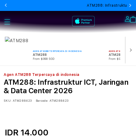
ATM288: Infrastruktur IC
Lo
in
AGEN ATM288 TERPERCAYA DI INDONESIA
AGEN ATM288 TERPERC
ATM288
ATM288
From $999 SGD
From $999 SGD
Agen ATM288 Terpercaya di indonesia
ATM288: Infrastruktur ICT, Jaringan
& Data Center 2026
SKU:
ATM288423
Barcode:
ATM288423
IDR 14.000