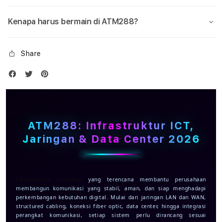
Kenapa harus bermain di ATM288?
Share
ATM288: Infrastruktur ICT,
Jaringan & Data Center 2026
Infrastruktur teknologi
yang terencana membantu perusahaan
membangun komunikasi yang stabil, aman, dan siap menghadapi
perkembangan kebutuhan digital. Mulai dari jaringan LAN dan WAN,
structured cabling, koneksi fiber optic, data center, hingga integrasi
perangkat komunikasi, setiap sistem perlu dirancang sesuai