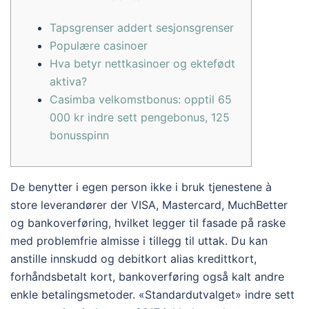
Tapsgrenser addert sesjonsgrenser
Populære casinoer
Hva betyr nettkasinoer og ektefødt
aktiva?
Casimba velkomstbonus: opptil 65
000 kr indre sett pengebonus, 125
bonusspinn
De benytter i egen person ikke i bruk tjenestene à
store leverandører der VISA, Mastercard, MuchBetter
og bankoverføring, hvilket legger til fasade på raske
med problemfrie almisse i tillegg til uttak. Du kan
anstille innskudd og debitkort alias kredittkort,
forhåndsbetalt kort, bankoverføring også kalt andre
enkle betalingsmetoder.
«Standardutvalget» indre sett