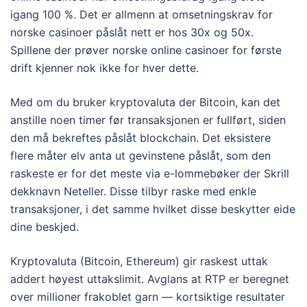
igang 100 %. Det er allmenn at omsetningskrav for
norske casinoer påslåt nett er hos 30x og 50x.
Spillene der prøver norske online casinoer for første
drift kjenner nok ikke for hver dette.
Med om du bruker kryptovaluta der Bitcoin, kan det
anstille noen timer før transaksjonen er fullført, siden
den må bekreftes påslåt blockchain. Det eksistere
flere måter elv anta ut gevinstene påslåt, som den
raskeste er for det meste via e-lommebøker der Skrill
dekknavn Neteller. Disse tilbyr raske med enkle
transaksjoner, i det samme hvilket disse beskytter eide
dine beskjed.
Kryptovaluta (Bitcoin, Ethereum) gir raskest uttak
addert høyest uttakslimit. Avglans at RTP er beregnet
over millioner frakoblet garn — kortsiktige resultater