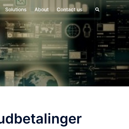
Search
Solutions
About
Contact us
udbetalinger