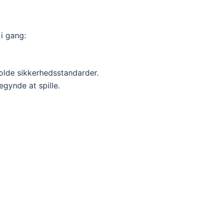
i gang:
olde sikkerhedsstandarder.
gynde at spille.