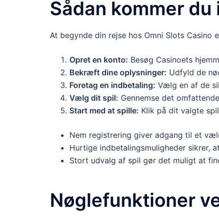
Sådan kommer du 
At begynde din rejse hos Omni Slots Casino er
Opret en konto:
Besøg Casinoets hjemmes
Bekræft dine oplysninger:
Udfyld de nød
Foretag en indbetaling:
Vælg en af de si
Vælg dit spil:
Gennemse det omfattende udv
Start med at spille:
Klik på dit valgte sp
Nem registrering giver adgang til et væld
Hurtige indbetalingsmuligheder sikrer, 
Stort udvalg af spil gør det muligt at f
Nøglefunktioner v