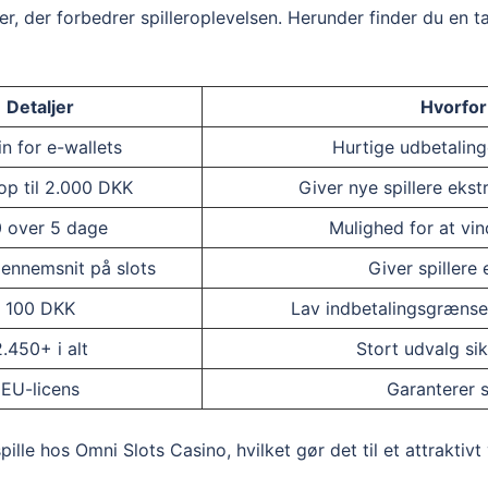
r, der forbedrer spilleroplevelsen. Herunder finder du en 
Detaljer
Hvorfor
n for e-wallets
Hurtige udbetalinge
op til 2.000 DKK
Giver nye spillere ekstr
 over 5 dage
Mulighed for at vin
gennemsnit på slots
Giver spillere 
100 DKK
Lav indbetalingsgrænse 
2.450+ i alt
Stort udvalg sik
EU-licens
Garanterer s
le hos Omni Slots Casino, hvilket gør det til et attraktivt v