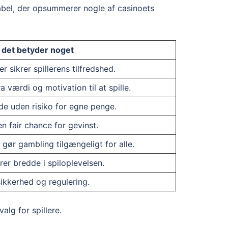
tabel, der opsummerer nogle af casinoets
 det betyder noget
r sikrer spillerens tilfredshed.
a værdi og motivation til at spille.
de uden risiko for egne penge.
en fair chance for gevinst.
gør gambling tilgængeligt for alle.
rer bredde i spiloplevelsen.
ikkerhed og regulering.
alg for spillere.