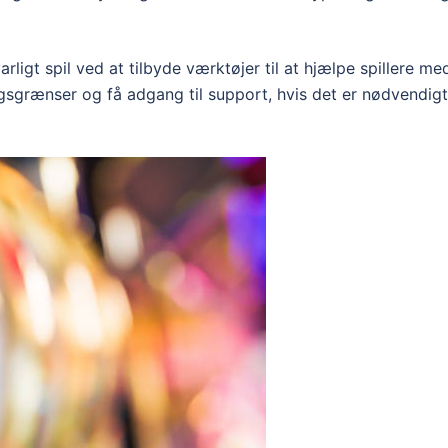
ligt spil ved at tilbyde værktøjer til at hjælpe spillere med
gsgrænser og få adgang til support, hvis det er nødvendigt