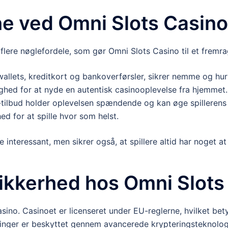
ne ved Omni Slots Casino
ere nøglefordele, som gør Omni Slots Casino til et fremrag
allets, kreditkort og bankoverførsler, sikrer nemme og hurt
ighed for at nyde en autentisk casinooplevelse fra hjemmet.
lbud holder oplevelsen spændende og kan øge spillerens c
ed for at spille hvor som helst.
interessant, men sikrer også, at spillere altid har noget at 
ikkerhed hos Omni Slots
asino. Casinoet er licenseret under EU-reglerne, hvilket bet
ninger er beskyttet gennem avancerede krypteringsteknologier