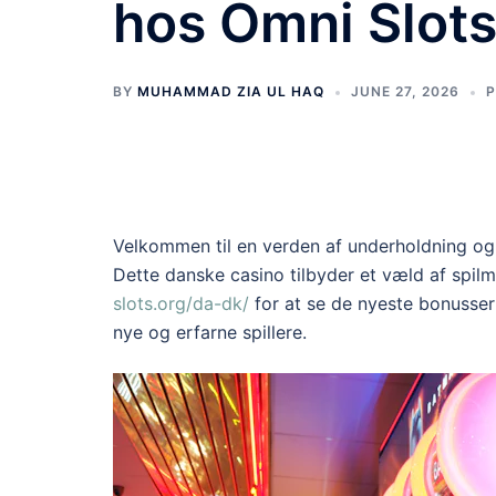
hos Omni Slots
BY
MUHAMMAD ZIA UL HAQ
JUNE 27, 2026
P
Velkommen til en verden af underholdning og
Dette danske casino tilbyder et væld af spilmu
slots.org/da-dk/
for at se de nyeste bonusser
nye og erfarne spillere.