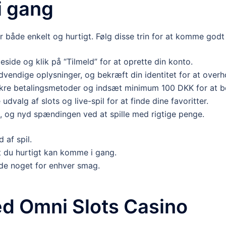
i gang
 både enkelt og hurtigt. Følg disse trin for at komme godt 
ide og klik på “Tilmeld” for at oprette din konto.
vendige oplysninger, og bekræft din identitet for at overh
kre betalingsmetoder og indsæt minimum 100 DKK for at be
alg af slots og live-spil for at finde dine favoritter.
il, og nyd spændingen ved at spille med rigtige penge.
 af spil.
at du hurtigt kan komme i gang.
inde noget for enhver smag.
ed Omni Slots Casino