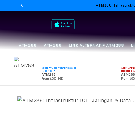
ATM288: Infrastrukt
ATM288
ATM288
LINK ALTERNATIF ATM288
L
AGEN ATM288 TERPERCAYA DI
AGEN ATM28
INDONESIA
INDONESIA
ATM288
ATM288
From $999 SGD
From $99
Skip to
product
information