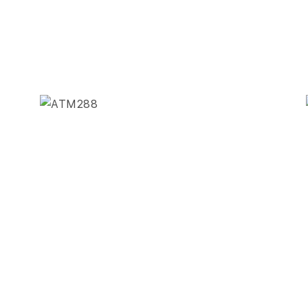
Open
media
2
in
modal