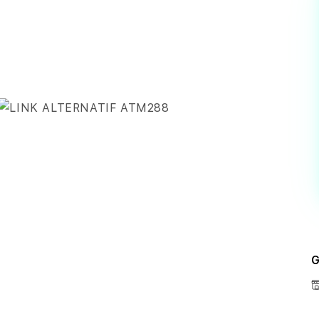
Open
media
3
in
modal
G