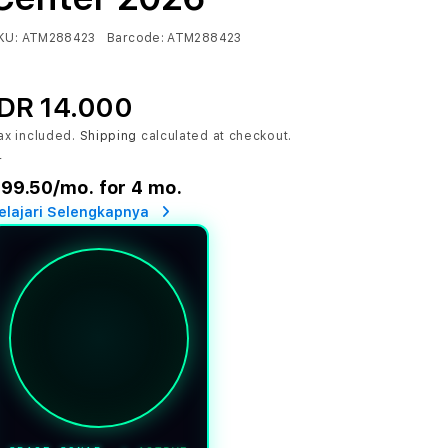
KU:
ATM288423
Barcode:
ATM288423
IDR 14.000
ax included.
Shipping
calculated at checkout.
r
99.50
/mo. for 4 mo.
elajari Selengkapnya