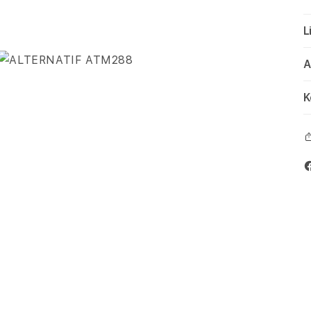
L
Open
A
media
5
in
K
modal