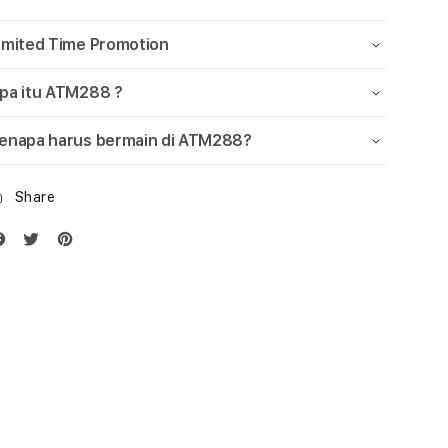
imited Time Promotion
pa itu ATM288 ?
enapa harus bermain di ATM288?
Share