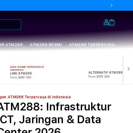
T
Log
Cart
in
AR ATM288
ATM288 RESMI
ATM288 TERPERCAYA
AGEN ATM288 TERPERCAYA DI
INDONESIA
ALTERNATIF ATM288
LINK ATM288
From $555 SGD
From $999 SGD
gen ATM288 Terpercaya di indonesia
ATM288: Infrastruktur
ICT, Jaringan & Data
Center 2026