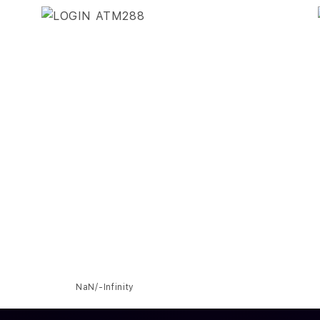
Open
media
6
in
modal
Open
of
NaN
/
-Infinity
media
8
in