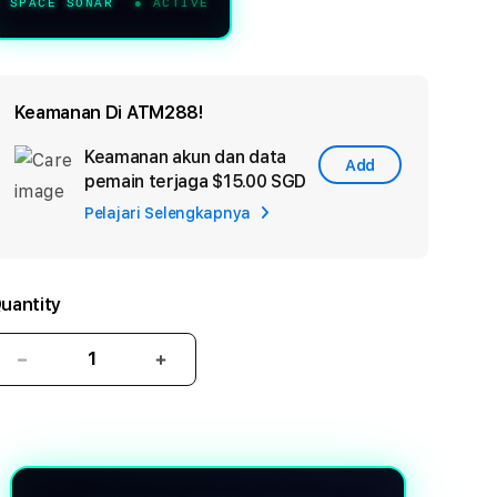
SPACE SONAR
● ACTIVE
Keamanan Di ATM288!
Keamanan akun dan data
Add
Add
pemain terjaga
$15.00 SGD
Apple
Pelajari Selengkapnya
Care
uantity
Decrease
Increase
quantity
quantity
for
for
ATM288:
ATM288:
Refrigerasi,
Refrigerasi,
Gas
Gas