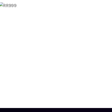
Open
media
7
in
modal
Open
media
9
in