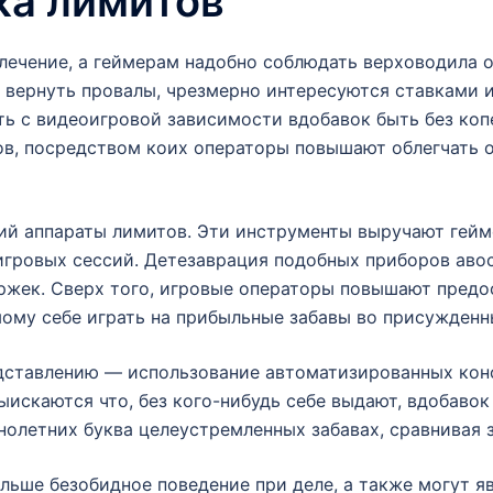
ка лимитов
лечение, а геймерам надобно соблюдать верховодила о
т вернуть провалы, чрезмерно интересуются ставками 
ь с видеоигровой зависимости вдобавок быть без копе
ов, посредством коих операторы повышают облегчать 
ий аппараты лимитов. Эти инструменты выручают гейм
игровых сессий. Детезаврация подобных приборов аво
ржек. Сверх того, игровые операторы повышают пред
ому себе играть на прибыльные забавы во присужденн
дставлению — использование автоматизированных кон
скаются что, без кого-нибудь себе выдают, вдобавок ч
олетних буква целеустремленных забавах, сравнивая з
льше безобидное поведение при деле, а также могут я