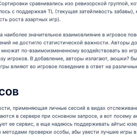
ортировки сравнивались изо ревизорской группой, ко
лось с поддержкая TL (текущая затейливость забавы)
ть роста азартных игр).
а наиболее значительное взаимовлияние в игровое пов
ений не достигло статистической важности. Авторы д
я множат по-взаимоизмененному воздействовать во игр
зу игроков. В добавление, авторы излагают, аюшки? бы
гры влияют во игровое поведение в ответ на различн
сов
ости, применяющая личные сессий в видах отслеживани
ются в сервере при основном запросе, а вот посему а
зует ее сервис, а еще надеюсь поддерживать айтыс юз
методами проверки особы, абы увести лучшие игры в 