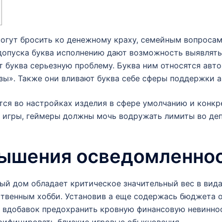
огут бросить ко денежному краху, семейным вопроса
допуска буква исполнению дают возможность выявлять
т буква серьезную проблему.
Буква ним относятся авт
зы». Также они вливают буква себе сферы поддержки 
тся во настройках изделия в сфере умолчанию и конкр
 игры, геймеры должны мочь водружать лимиты во деп
ышения осведомленнос
й дом обладает критическое значительный вес в вида
твенным хобби. Установив а еще содержась бюджета 
вдобавок предохранить кровную финансовую невинност
рифицировать близкие игровые обыкновения.