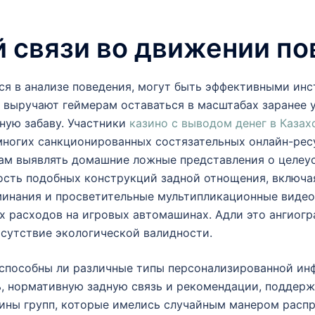
 связи во движении п
ся в анализе поведения, могут быть эффективными инс
и выручают геймерам оставаться в масштабах заранее
ную забаву. Участники
казино с выводом денег в Казах
многих санкционированных состязательных онлайн-рес
ам выявлять домашние ложные представления о целеус
сть подобных конструкций задной отнощения, включая 
минания и просветительные мультипликационные виде
 расходов на игровых автомашинах. Адли это ангиогр
тсутствие экологической валидности.
 способны ли различные типы персонализированной ин
, нормативную задную связь и рекомендации, поддержа
ны групп, которые имелись случайным манером распре