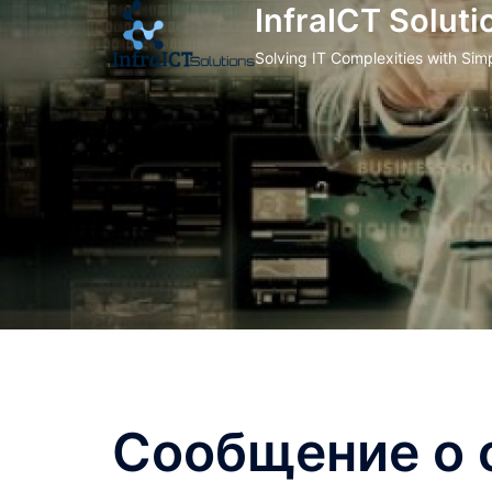
InfraICT Soluti
Skip
to
Solving IT Complexities with Simp
content
Сообщение о 