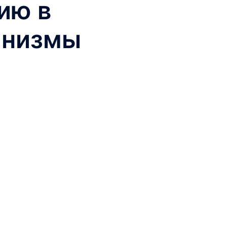
ию в
анизмы