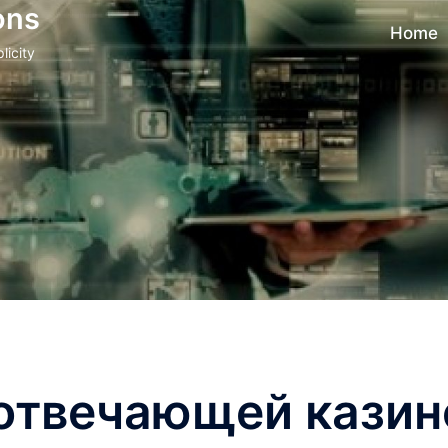
ons
Home
licity
отвечающей казин