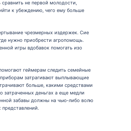
 сравнить не первой молодости,
рийти к убеждению, чего ему больше
ертывание чрезмерных издержек. Сие
 где нужно приобрести агропомощь.
енной игры вдобавок помогать изо
 помогают геймерам следить семейные
им приборам затрагивают выплывающие
атрачивают больше, какими средствами
 о затраченных деньгах а еще медли
венной забавы должны на чью-либо волю
 представлений.