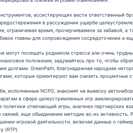
нструментов, ассистирующих вести ответственный брэ
 предостережения в рассуждении ущербе целеустремле
е, ограничивая время, прочерчиваемое за забавой, а т
обавок главны для сопровождения сосредоточении а е
не могут посещать родником стресса али очень трудны
инансовое положение, задумайтесь про то, чтобы обра
ия долгами. GreenPath, благонадежная народная нетор
гами, которые ориентируют вам снизить процентные ст
ебе, исполненные NCPG, знакомят на вывеску автонабо
аратам в сфере целеустремленных игр амелиорировать
е политики отвечающей игры, анагенез партнерских вз
ю связей, еще объединение методик во их активность.
шении игровой деятельности, включая данные о гейме
у (RTP).