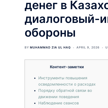
денег в Казах
диалоговый-и
обороны
BY
MUHAMMAD ZIA UL HAQ
APRIL 9, 2026
U
Контент-заметки
Инструменты повышения
осведомленности о расходах
Порядку обратной связи во
движении поведения
Наблюдение сеансов